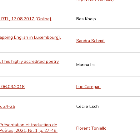
 RTL, 17.08.2017 [Online].
Bea Kneip
Mapping English in Luxembourg].
Sandra Schmit
 his highly accredited poetry.
Marina Lai
xx 06.03.2018
Luc Caregari
p. 24-25
Cécile Esch
 Présentation et traduction de
Florent Toniello
s Poètes, 2021, Nr. 1, p. 27-48.