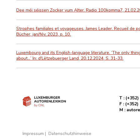
Dee méi séissen Zocker vum Alter. Radio 100komma7, 21.02.20
Strophes familiales et voyageuses. James Leader. Recueil de po
Bücher, jan/fév. 2023, p. 10.
Luxembourg and its English-language literature. ‘The only thin
about…’ In: d'Lëtzebuerger Land, 20.12.2024, S. 31-33.
T :
(+352)
F :
(+352)
M :
autore
Impressum
Datenschutzhinweise