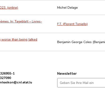
23. (online)
Michel Delage
èmes. In: Tageblatt – Livres-
F.T. (Florent Toniello)
g worse than being talked
Benjamin George Coles (Benjami
 326955-1
Newsletter
 327090
nlexikon@cnl.etat.lu