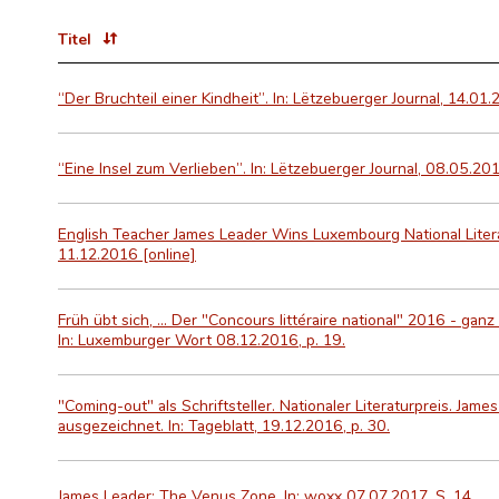
Titel
“Der Bruchteil einer Kindheit”. In: Lëtzebuerger Journal, 14.01.
“Eine Insel zum Verlieben”. In: Lëtzebuerger Journal, 08.05.201
English Teacher James Leader Wins Luxembourg National Literary
11.12.2016 [online]
Früh übt sich, ... Der "Concours littéraire national" 2016 - g
In: Luxemburger Wort 08.12.2016, p. 19.
"Coming-out" als Schriftsteller. Nationaler Literaturpreis. Ja
ausgezeichnet. In: Tageblatt, 19.12.2016, p. 30.
James Leader: The Venus Zone. In: woxx 07.07.2017, S. 14