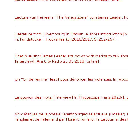
Lecture vun heiheem: "The Venus Zone" vum James Leader. In:
Literature from Luxembourg in English. A short introduction [
In: Fundstücke = Trouvailles (3) 2016/2017, S. 252-257.
Poet & Author James Leader sits down with Marina to talk about
[Interview]. Ara City Radio 23.05.2018 [online]
Un "Cri de femme" festif pour dénoncer les violences. In: wo
Le pouvoir des mots. [interview] In: Flydoscope, mars 2020/1, 
Voix établies de la poésie luxembourgeoise actuelle (Dossier).
l’anglais et de l’allemand par Florent Toniello. In: Le Journal de