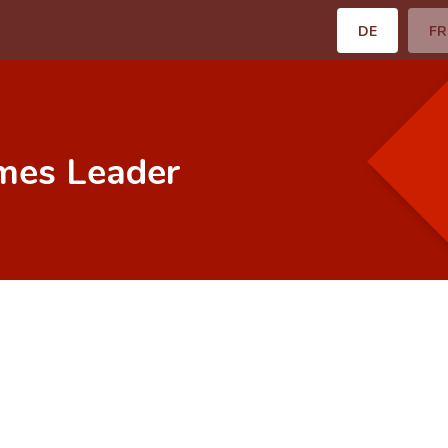
DE
FR
ames Leader