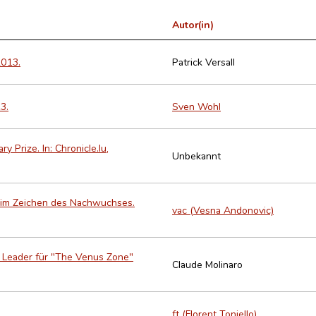
Autor(in)
2013.
Patrick Versall
3.
Sven Wohl
 Prize. In: Chronicle.lu,
Unbekannt
anz im Zeichen des Nachwuchses.
vac (Vesna Andonovic)
mes Leader für "The Venus Zone"
Claude Molinaro
ft (Florent Toniello)