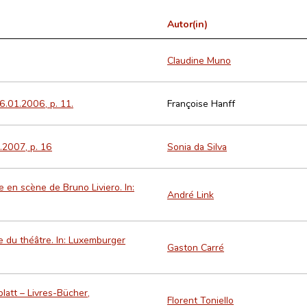
Autor(in)
Claudine Muno
.01.2006, p. 11.
Françoise Hanff
.2007, p. 16
Sonia da Silva
 en scène de Bruno Liviero. In:
André Link
tre du théâtre. In: Luxemburger
Gaston Carré
latt – Livres-Bücher,
Florent Toniello