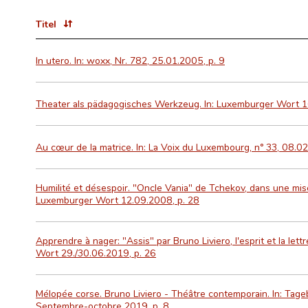
Titel
In utero. In: woxx, Nr. 782, 25.01.2005, p. 9
Theater als pädagogisches Werkzeug. In: Luxemburger Wort 16
Au cœur de la matrice. In: La Voix du Luxembourg, n° 33, 08.02
Humilité et désespoir. "Oncle Vania" de Tchekov, dans une mise
Luxemburger Wort 12.09.2008, p. 28
Apprendre à nager: "Assis" par Bruno Liviero, l'esprit et la let
Wort 29./30.06.2019, p. 26
Mélopée corse. Bruno Liviero - Théâtre contemporain. In: Tageb
Septembre-octobre 2019, p. 8.