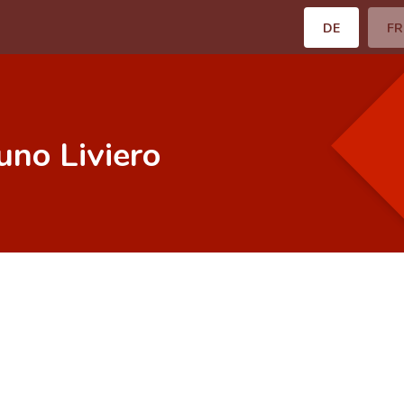
DE
FR
uno Liviero