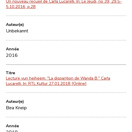
Un nouveau recueil de Carla Lucarelli. In: Le Jeudi, no 39, 29.5-
5.10.2016, p.28
Auteur(e)
Unbekannt
Année
2016
Titre
Lecture vun heiheem: "La disparition de Wanda B." Carla
Lucarelli. In: RTL Kultur 27.01.2018 [Online]
Auteur(e)
Bea Kneip
Année
2018