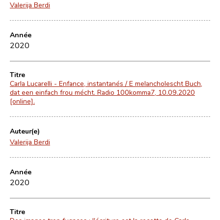
Valerija Berdi
Année
2020
Titre
Carla Lucarelli - Enfance, instantanés / E melancholescht Buch,
dat een einfach frou mécht. Radio 100komma7, 10.09.2020
[online].
Auteur(e)
Valerija Berdi
Année
2020
Titre