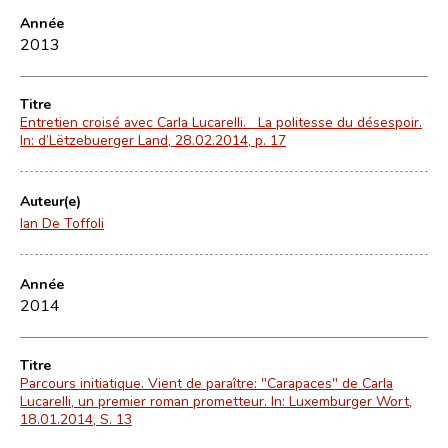
Année
2013
Titre
Entretien croisé avec Carla Lucarelli. La politesse du désespoir.
In: d’Lëtzebuerger Land, 28.02.2014, p. 17
Auteur(e)
Ian De Toffoli
Année
2014
Titre
Parcours initiatique. Vient de paraître: "Carapaces" de Carla
Lucarelli, un premier roman prometteur. In: Luxemburger Wort,
18.01.2014, S. 13