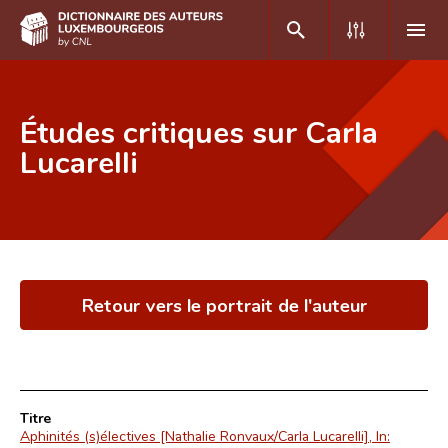
DE
FR
Études critiques sur Carla
Lucarelli
Accueil
Auteur(e)s A-Z
Recherche avancée
Retour vers le portrait de l'auteur
Foire aux questions
CNL
Équipe scientifique
Titre
Contact
Aphinités (s)électives [Nathalie Ronvaux/Carla Lucarelli], In: