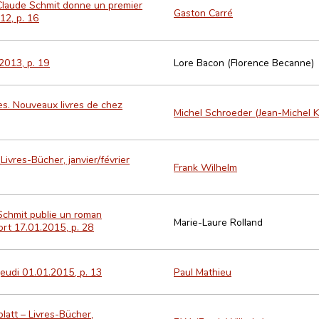
. Claude Schmit donne un premier
Gaston Carré
12, p. 16
2013, p. 19
Lore Bacon (Florence Becanne)
ures. Nouveaux livres de chez
Michel Schroeder (Jean-Michel K
 Livres-Bücher, janvier/février
Frank Wilhelm
 Schmit publie un roman
Marie-Laure Rolland
ort 17.01.2015, p. 28
jeudi 01.01.2015, p. 13
Paul Mathieu
blatt – Livres-Bücher,