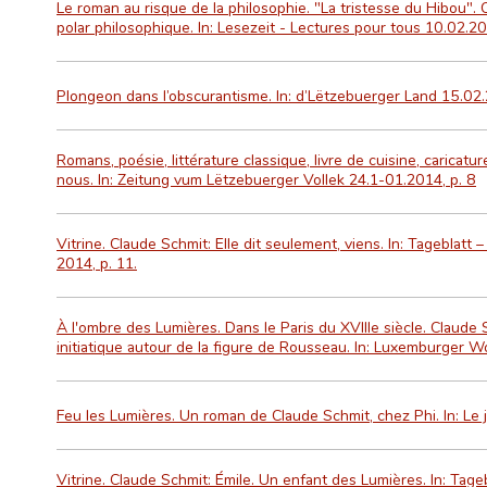
Le roman au risque de la philosophie. "La tristesse du Hibou"
polar philosophique. In: Lesezeit - Lectures pour tous 10.02.20
Plongeon dans l’obscurantisme. In: d’Lëtzebuerger Land 15.02.
Romans, poésie, littérature classique, livre de cuisine, caricat
nous. In: Zeitung vum Lëtzebuerger Vollek 24.1-01.2014, p. 8
Vitrine. Claude Schmit: Elle dit seulement, viens. In: Tageblatt –
2014, p. 11.
À l'ombre des Lumières. Dans le Paris du XVIIIe siècle. Claude
initiatique autour de la figure de Rousseau. In: Luxemburger W
Feu les Lumières. Un roman de Claude Schmit, chez Phi. In: Le 
Vitrine. Claude Schmit: Émile. Un enfant des Lumières. In: Tage