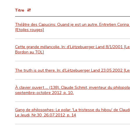
Titre
Théâtre des Capucins: Quand je est un autre. Entretien Corina
[Etoiles rouges]
Cette grande mélancolie. In: d’Lëtzebuerger Land 8/1/2001 [Le
Bordon au TOL]
The truth is out there. In: d’Lëtzebuerger Land 23.05.2002 [
À clavier ouvert … (138). Claude Schmit, inventeur du philopolar
septembre-octobre 2012, p. 10.
Gang de philosophes: Le polar: 'La tristesse du hibou' de Claude
Le Jeudi, Nr.30, 26.07.2012, p. 14