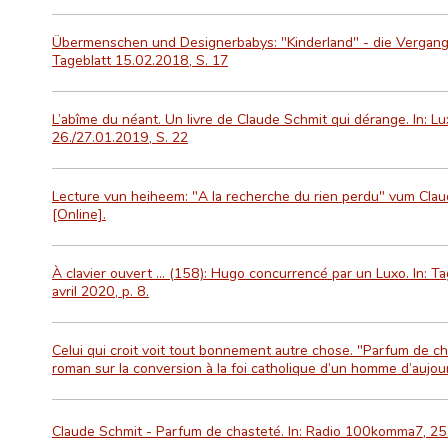
Übermenschen und Designerbabys: "Kinderland" - die Vergangenh
Tageblatt 15.02.2018, S. 17
L’abîme du néant. Un livre de Claude Schmit qui dérange. In: 
26./27.01.2019, S. 22
Lecture vun heiheem: "A la recherche du rien perdu" vum Clau
[Online].
À clavier ouvert ... (158): Hugo concurrencé par un Luxo. In: T
avril 2020, p. 8.
Celui qui croit voit tout bonnement autre chose. "Parfum de c
roman sur la conversion à la foi catholique d’un homme d’aujour
Claude Schmit - Parfum de chasteté. In: Radio 100komma7, 25