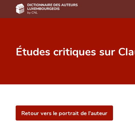
Accueil
Auteur(e)s A-Z
Études critiques sur Cl
Recherche avancée
Foire aux questions
CNL
Équipe scientifique
Contact
Retour vers le portrait de l'auteur