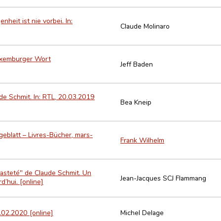
eit ist nie vorbei. In:
Claude Molinaro
Luxemburger Wort
Jeff Baden
de Schmit. In: RTL, 20.03.2019
Bea Kneip
ageblatt – Livres-Bücher, mars-
Frank Wilhelm
hasteté" de Claude Schmit. Un
Jean-Jacques SCJ Flammang
d’hui. [online]
.02.2020 [online]
Michel Delage