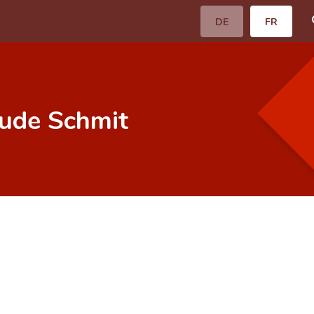
DE
FR
aude Schmit