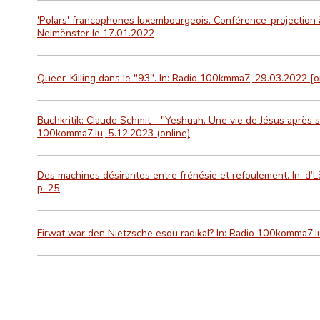
'Polars' francophones luxembourgeois. Conférence-projection à
Neimënster le 17.01.2022
Queer-Killing dans le "93". In: Radio 100kmma7, 29.03.2022 [o
Buchkritik: Claude Schmit - "Yeshuah. Une vie de Jésus après sa 
100komma7.lu, 5.12.2023 (online)
Des machines désirantes entre frénésie et refoulement. In: d’
p. 25
Firwat war den Nietzsche esou radikal? In: Radio 100komma7.l