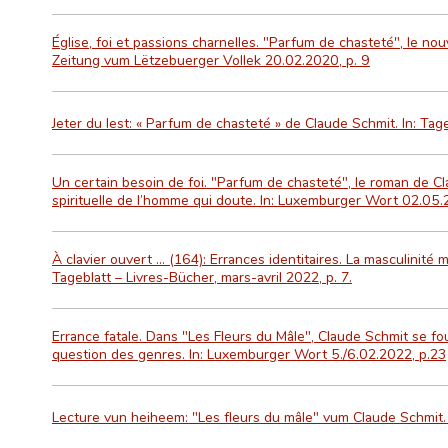
Église, foi et passions charnelles. "Parfum de chasteté", le n
Zeitung vum Lëtzebuerger Vollek 20.02.2020, p. 9
Jeter du lest: « Parfum de chasteté » de Claude Schmit. In: Ta
Un certain besoin de foi. "Parfum de chasteté", le roman de C
spirituelle de l’homme qui doute. In: Luxemburger Wort 02.05.
À clavier ouvert … (164): Errances identitaires. La masculinité m
Tageblatt – Livres-Bücher, mars-avril 2022, p. 7.
Errance fatale. Dans "Les Fleurs du Mâle", Claude Schmit se fou
question des genres. In: Luxemburger Wort 5./6.02.2022, p.23
Lecture vun heiheem: "Les fleurs du mâle" vum Claude Schmit. 