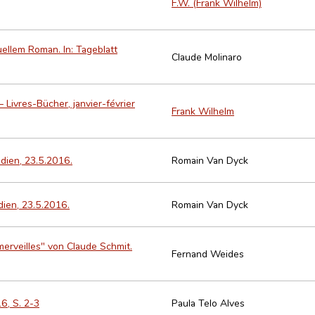
F.W. (Frank Wilhelm)
ellem Roman. In: Tageblatt
Claude Molinaro
– Livres-Bücher, janvier-février
Frank Wilhelm
idien, 23.5.2016.
Romain Van Dyck
dien, 23.5.2016.
Romain Van Dyck
merveilles" von Claude Schmit.
Fernand Weides
6, S. 2-3
Paula Telo Alves