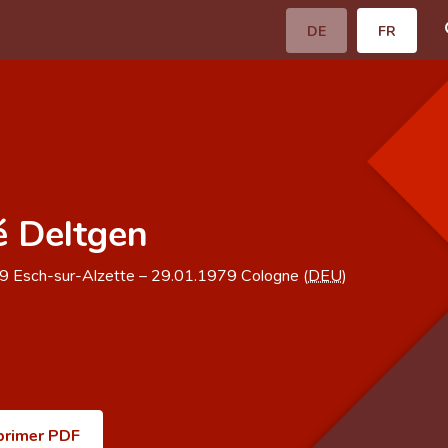
DE
FR
 Deltgen
09
Esch-sur-Alzette
–
29.01.1979
Cologne (
DEU
)
primer PDF