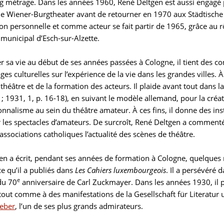
ng métrage. Dans les années 1960, René Deltgen est aussi engag
 le Wiener-Burgtheater avant de retourner en 1970 aux Städtisch
ion personnelle et comme acteur se fait partir de 1965, grâce au r
municipal d’Esch-sur-Alzette.
 sa vie au début de ses années passées à Cologne, il tient des con
ges culturelles sur l’expérience de la vie dans les grandes villes. 
 théâtre et de la formation des acteurs. Il plaide avant tout dans 
 ; 1931, 1, p. 16-18), en suivant le modèle allemand, pour la cré
onnalisme au sein du théâtre amateur. À ces fins, il donne des ins
r les spectacles d’amateurs. De surcroît, René Deltgen a comment
associations catholiques l’actualité des scènes de théâtre.
en a écrit, pendant ses années de formation à Cologne, quelque
e qu’il a publiés dans
Les Cahiers luxembourgeois
. Il a persévéré 
e
du 70
anniversaire de Carl Zuckmayer. Dans les années 1930, il pa
, tout comme à des manifestations de la Gesellschaft für Literatur u
eber
, l’un de ses plus grands admirateurs.