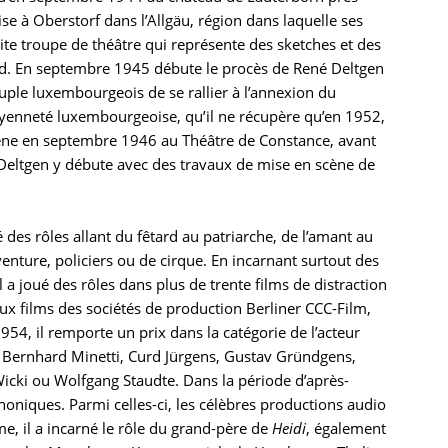
ise à Oberstorf dans l’Allgäu, région dans laquelle ses
ite troupe de théâtre qui représente des sketches et des
and. En septembre 1945 débute le procès de René Deltgen
uple luxembourgeois de se rallier à l’annexion du
toyenneté luxembourgeoise, qu’il ne récupère qu’en 1952,
a scène en septembre 1946 au Théâtre de Constance, avant
Deltgen y débute avec des travaux de mise en scène de
 des rôles allant du fêtard au patriarche, de l’amant au
enture, policiers ou de cirque. En incarnant surtout des
l a joué des rôles dans plus de trente films de distraction
x films des sociétés de production Berliner CCC-Film,
, il remporte un prix dans la catégorie de l’acteur
c Bernhard Minetti, Curd Jürgens, Gustav Gründgens,
icki ou Wolfgang Staudte. Dans la période d’après-
honiques. Parmi celles-ci, les célèbres productions audio
 il a incarné le rôle du grand-père de
Heidi
, également