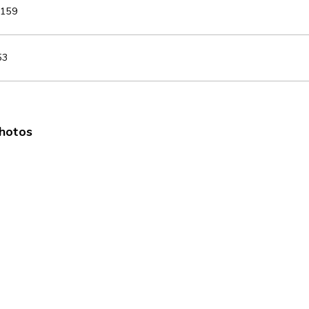
159
53
photos