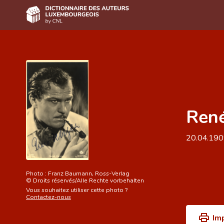
Accueil
Auteur(e)s A-Z
Recherche avancée
René
Foire aux questions
CNL
20.04.19
Équipe scientifique
Contact
Photo :
Franz Baumann, Ross-Verlag
©
Droits réservés/Alle Rechte vorbehalten
Vous souhaitez utiliser cette photo ?
Contactez-nous
Im