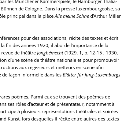
é par les Münchener Kammerspiele, le Hamburger Thalia-
e Bühnen de Cologne. Dans la presse luxembourgeoise, sa
ôle principal dans la pièce
Alle meine Söhne
d’Arthur Miller
férences pour des associations, récite des textes et écrit
À la fin des années 1920, il aborde l’importance de la
la revue de théâtre
Jonghémecht
(1929, 1, p. 12-15 ; 1930,
ation d’une scène de théâtre nationale et pour promouvoir
tructions aux régisseurs et metteurs en scène afin
é de façon informelle dans les
Blätter für Jung-Luxemburgs
s rares poèmes. Parmi eux se trouvent des poèmes de
dans ses rôles d’acteur et de présentateur, notamment à
rticipe à plusieurs représentations théâtrales et soirées
nd Kunst, lors desquelles il récite entre autres des textes