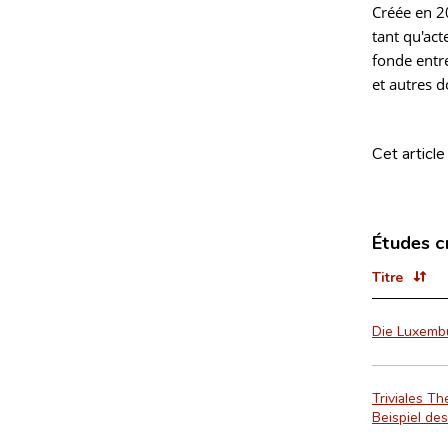
Créée en 2
tant qu'act
fonde entre
et autres 
Cet article
Études c
Titre
Die Luxembu
Triviales T
Beispiel de