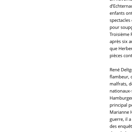
d’Echternac
enfants ont
spectacles
pour soupç
Troisième 
après six a
que Herber
pièces con
René Deltge
flambeur, d
malfrats, d
nationaux-s
Hamburger 
principal p
Marianne H
guerre, il 
des enquêt