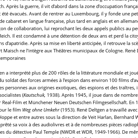
h. Après la guerre, il vit d’abord dans la zone d’occupation frança
 été évacués. Avant de rentrer au Luxembourg, il y fonde une pet
 de cabaret en langue française, plus tard en anglais et en allem
on de collaboration, lui reprochant les deux appels publics au pe
Reich. Il est condamné à une détention de deux ans et perd la ci
ns d’apatridie. Après sa mise en liberté anticipée, il retrouve l
t Maisch ne l’intègre aux Théâtres municipaux de Cologne. René 
temporaines
n a interprété plus de 200 rôles de la littérature mondiale et joué
u soldat des forces armées à l’espion dans environ 100 films d’av
es personnes aux origines exotiques, des espions et des traîtres, i
ocialistes (
Kautschuk,
1938). Après 1945, il joue dans de nombreu
Real-Film et Münchener Neuen Deutschen Filmgesellschaft. En 1954
our le film
Weg ohne Umkehr
(1953). René Deltgen a travaillé ave
oppe et entre autres sous la direction de Veit Harlan, Bernhard W
a prêté sa voix à des audiolivres et à de nombreuses pièces radiop
es du détective Paul Temple (NWDR et WDR, 1949-1966). De même,