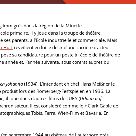
ng immigrés dans la région de la Minette
ole primaire. Il y joue dans la troupe de théâtre.
e ses parents, à l’École industrielle et commerciale. Mais
h Hurt
réveillent en lui le désir d’une carrière d’acteur
t pose sa candidature pour un poste à l’école de théâtre de
e année et, l’année suivante, sous contrat auprès du
en Johanna
(1934). L’intendant en chef Hans Meißner le
 se produit lors des Römerberg-Festspielen en 1936. La
il joue dans d’autres films de l’UFA (
Urlaub auf
chronisateur. Il est considéré comme le « Clark Gable de
atographiques Tobis, Terra, Wien-Film et Bavaria. En
qu’en septembre 1944 au château de Lauterborn près