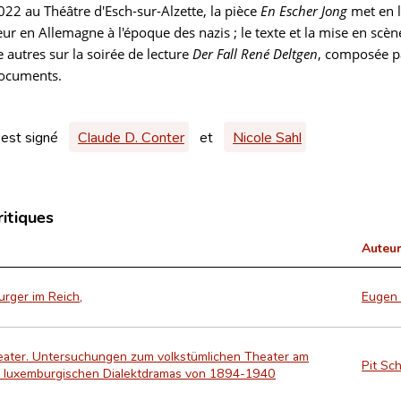
022 au Théâtre d'Esch-sur-Alzette, la pièce
En Escher Jong
met en l
eur en Allemagne à l'époque des nazis ; le texte et la mise en scè
 autres sur la soirée de lecture
Der Fall René Deltgen
, composée 
documents.
 est signé
Claude D. Conter
et
Nicole Sahl
ritiques
Auteur
rger im Reich,
Eugen
heater. Untersuchungen zum volkstümlichen Theater am
Pit Sc
s luxemburgischen Dialektdramas von 1894-1940