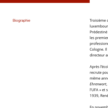
Biographie
Troisième d
luxembourge
Prédestiné 
les premie
professionn
Cologne. I
directeur ar
Après l’éco
recrute pou
même année
Ehrenwort
l’UFA » et
1939, René
En novembr