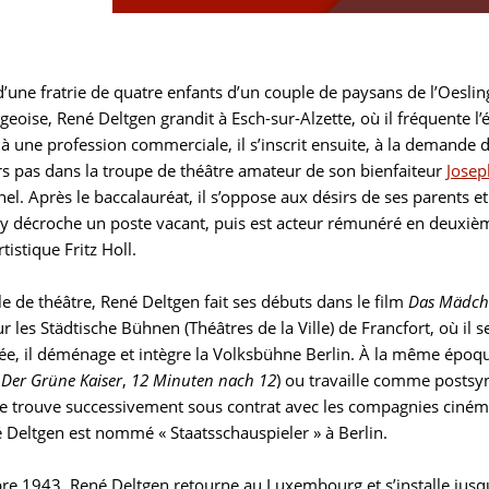
’une fratrie de quatre enfants d’un couple de paysans de l’Oesli
oise, René Deltgen grandit à Esch-sur-Alzette, où il fréquente l’éc
à une profession commerciale, il s’inscrit ensuite, à la demande d
rs pas dans la troupe de théâtre amateur de son bienfaiteur
Josep
el. Après le baccalauréat, il s’oppose aux désirs de ses parents e
l y décroche un poste vacant, puis est acteur rémunéré en deuxièm
tistique Fritz Holl.
le de théâtre, René Deltgen fait ses débuts dans le film
Das Mädch
r les Städtische Bühnen (Théâtres de la Ville) de Francfort, où il
, il déménage et intègre la Volksbühne Berlin. À la même époque, 
,
Der Grüne Kaiser
,
12 Minuten nach 12
) ou travaille comme postsyn
 se trouve successivement sous contrat avec les compagnies ciném
 Deltgen est nommé « Staatsschauspieler » à Berlin.
e 1943, René Deltgen retourne au Luxembourg et s’installe jus