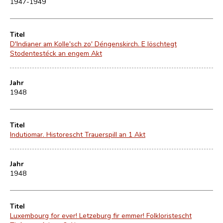
1947-1949
Titel
D'Indianer am Kolle'sch zo' Déngenskirch. E löschtegt
Stodentestéck an engem Akt
Jahr
1948
Titel
Indutiomar. Historescht Trauerspill an 1 Akt
Jahr
1948
Titel
Luxembourg for ever! Letzeburg fir emmer! Folkloristescht