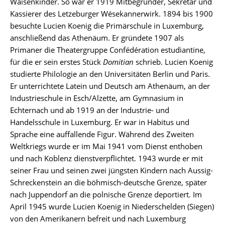
Waisenkinder. So war er 1919 Mitbegründer, Sekretär und
Kassierer des Letzeburger Wésekannerwirk. 1894 bis 1900
besuchte Lucien Koenig die Primärschule in Luxemburg,
anschließend das Athenäum. Er gründete 1907 als
Primaner die Theatergruppe Confédération estudiantine,
für die er sein erstes Stück
Domitian
schrieb. Lucien Koenig
studierte Philologie an den Universitäten Berlin und Paris.
Er unterrichtete Latein und Deutsch am Athenäum, an der
Industrieschule in Esch/Alzette, am Gymnasium in
Echternach und ab 1919 an der Industrie- und
Handelsschule in Luxemburg. Er war in Habitus und
Sprache eine auffallende Figur. Während des Zweiten
Weltkriegs wurde er im Mai 1941 vom Dienst enthoben
und nach Koblenz dienstverpflichtet. 1943 wurde er mit
seiner Frau und seinen zwei jüngsten Kindern nach Aussig-
Schreckenstein an die böhmisch-deutsche Grenze, später
nach Juppendorf an die polnische Grenze deportiert. Im
April 1945 wurde Lucien Koenig in Niederschelden (Siegen)
von den Amerikanern befreit und nach Luxemburg