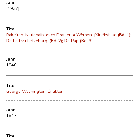
Jahr
[1937]
Titel
Rake'ten. Nationalistesch Dramen a Wèrsen. [Kinéksblud.(Bd. 1);
De Le’f vu Letzeburg. (Bd. 2); De Pap (Bd. 3)]
Jahr
1946
Titel
George Washington. Énakter
Jahr
1947
Titel