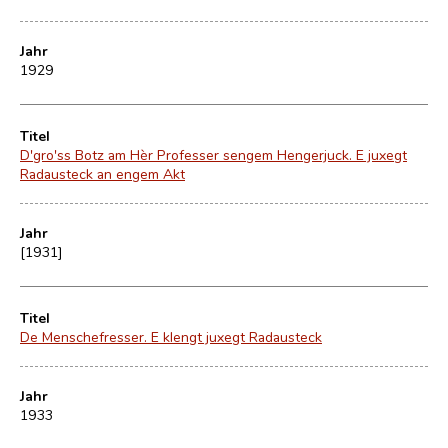
Jahr
1929
Titel
D'gro'ss Botz am Hèr Professer sengem Hengerjuck. E juxegt
Radausteck an engem Akt
Jahr
[1931]
Titel
De Menschefresser. E klengt juxegt Radausteck
Jahr
1933