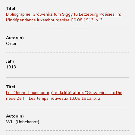
Titel
Bibliographie: Grôwenîrz fum Siggy fu Letzeburg Poésies. In:
L'indépendance luxembourgeoise 06.08.1913, p. 3
Autor(in)
Criton
Jahr
1913
Titel
Les "Jeune-Luxembourg" et Ia littérature: "Grôwenîrz". In: Die
neue Zeit = Les temps nouveaux 13.08.1913, p. 2
Autor(in)
W.L. (Unbekannt)