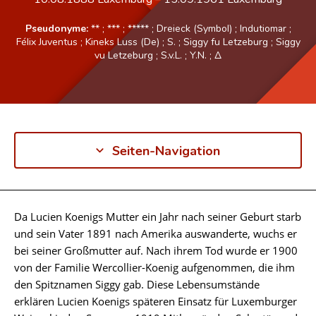
Pseudonyme:
**
;
***
;
*****
;
Dreieck (Symbol)
;
Indutiomar
;
Félix Juventus
;
Kineks Luss (De)
;
S.
;
Siggy fu Letzeburg
;
Siggy
vu Letzeburg
;
S.v.L.
;
Y.N.
;
Δ
Seiten-Navigation
Da Lucien Koenigs Mutter ein Jahr nach seiner Geburt starb
Biographie
und sein Vater 1891 nach Amerika auswanderte, wuchs er
bei seiner Großmutter auf. Nach ihrem Tod wurde er 1900
von der Familie Wercollier-Koenig aufgenommen, die ihm
den Spitznamen Siggy gab. Diese Lebensumstände
erklären Lucien Koenigs späteren Einsatz für Luxemburger