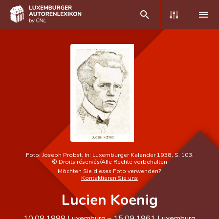
DE
FR
Home
Autor(inn)en A-Z
Erweiterte Suche
Häufige Fragen und Antworten
Foto:
Joseph Probst. In: Luxemburger Kalender 1938, S. 103.
©
Droits réservés/Alle Rechte vorbehalten
CNL
Möchten Sie dieses Foto verwenden?
Kontaktieren Sie uns
Forschungsgruppe
Lucien Koenig
Kontakt
10.08.1888
Luxemburg
–
15.09.1961
Luxemburg