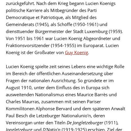
zurückgeführt. Nach dem Krieg begann Lucien Koenigs
politische Karriere als Mitbegründer des Parti
Democratique et Patriotique, als Mitglied des
Gemeinderats (1945), als Schöffe (1950-1961) und
diensttuender Bürgermeister der Stadt Luxemburg (1959).
Von 1951 bis 1961 war Lucien Koenig Abgeordneter und
Fraktionsvorsitzender (1954-1955) im Europarat. Lucien
Koenig ist der Großvater von
Guy Koenig
.
Lucien Koenig spielte zeit seines Lebens eine wichtige Rolle
im Bereich der öffentlichen Auseinandersetzung über
Fragen der nationalen Ausrichtung. So gründete er im
August 1910, unter dem Einfluss des in Europa sich
ausweitenden Nationalismus eines Maurice Barrès und
Charles Maurras, zusammen mit seinen Pariser
Kommilitonen Alphonse Bervard und dem späteren Anwalt
Paul Besch die Letzeburger Nationalunio'n, deren
Vereinsorgan unter den Titeln
De Jongletzeburger
(1911),
Jongletzeburg
und
D'Natio'n
(1919-1925) erschien. Ziel der