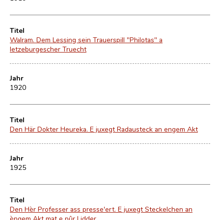
Titel
Walram. Dem Lessing sein Trauerspill "Philotas" a
letzeburgescher Truecht
Jahr
1920
Titel
Den Här Dokter Heureka. E juxegt Radausteck an engem Akt
Jahr
1925
Titel
Den Hèr Professer ass presse'ert. E juxegt Steckelchen an
èngem Akt mat e pûr Lidder