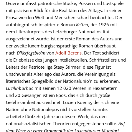
Œuvre umfasst patriotische Stücke, Possen und Lustspiele
mit präzisem Blick für die Realitäten des Alltags. In seiner
Prosa werden Welt und Menschen scharf beobachtet. Der
autobiografisch inspirierte Roman
Ketten
, der 1926 mit
dem Literaturpreis des Letzeburger Nationalinstitut
ausgezeichnet wurde, ist der erste Roman des Autors und
der zweite luxemburgischsprachige Roman überhaupt,
nach
D'Kerfegsblo'm
von
Adolf Berens
. Der Text schildert
die Erlebnisse des jungen Intellektuellen, Schriftstellers und
Leiters der Patriote'liga Stasy Stirmer; diese Figur ist
unschwer als Alter ego des Autors, die Vereinigung als
literarisches Spiegelbild der Nationalunio’n zu erkennen.
Lucilinburhuc
mit seinen 12 020 Versen in Hexametern
und 20 Gesängen ist ein Epos, das sich durch große
Gelehrsamkeit auszeichnet. Lucien Koenig, der sich eine
Nation ohne Nationalepos nicht vorstellen konnte,
arbeitete fünfzehn Jahre an diesem Werk, das den
nationalsozialistischen Theorien entgegenstehen sollte.
Auf
dem Wege zu einer Grammatik der Luxemburger Mundart.