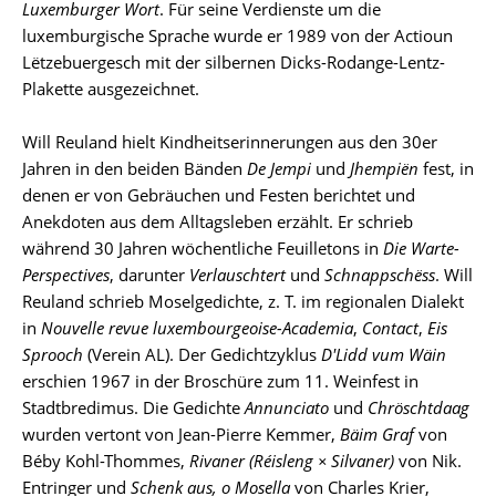
Luxemburger Wort
. Für seine Verdienste um die
luxemburgische Sprache wurde er 1989 von der Actioun
Lëtzebuergesch mit der silbernen Dicks-Rodange-Lentz-
Plakette ausgezeichnet.
Will Reuland hielt Kindheitserinnerungen aus den 30er
Jahren in den beiden Bänden
De Jempi
und
Jhempiën
fest, in
denen er von Gebräuchen und Festen berichtet und
Anekdoten aus dem Alltagsleben erzählt. Er schrieb
während 30 Jahren wöchentliche Feuilletons in
Die Warte-
Perspectives
, darunter
Verlauschtert
und
Schnappschëss
. Will
Reuland schrieb Moselgedichte, z. T. im regionalen Dialekt
in
Nouvelle revue luxembourgeoise-Academia
,
Contact
,
Eis
Sprooch
(Verein AL). Der Gedichtzyklus
D'Lidd vum Wäin
erschien 1967 in der Broschüre zum 11. Weinfest in
Stadtbredimus. Die Gedichte
Annunciato
und
Chröschtdaag
wurden vertont von Jean-Pierre Kemmer,
Bäim Graf
von
Béby Kohl-Thommes,
Rivaner (Réisleng × Silvaner)
von Nik.
Entringer und
Schenk aus, o Mosella
von Charles Krier,