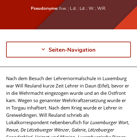
Pseudonyme:
h.w.
;
L.d.
;
Ld.
;
W.
;
W.R.
Seiten-Navigation
Nach dem Besuch der Lehrernormalschule in Luxemburg
Biographie
war Will Reuland kurze Zeit Lehrer in Daun (Eifel), bevor er
in die Wehrmacht eingezogen wurde und an die Ostfront
kam. Wegen so genannter Wehrkraftzersetzung wurde er
in Torgau inhaftiert. Nach dem Krieg wurde er Lehrer in
Greiweldingen. Will Reuland schrieb als
Lokalkorrespondent nebenberuflich für
Luxemburger Wort
,
Revue
,
De Lëtzebuerger Wënzer
,
Galerie
,
Lëtzebuerger
Sonndesblad
,
Heimat und Mission
,
Luxemburgische Bienen-