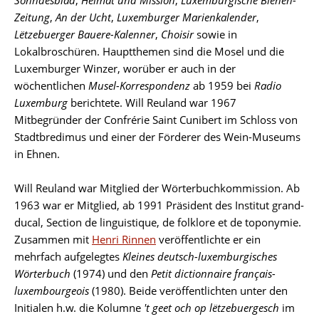
Zeitung
,
An der Ucht
,
Luxemburger Marienkalender
,
Lëtzebuerger Bauere-Kalenner
,
Choisir
sowie in
Lokalbroschüren. Hauptthemen sind die Mosel und die
Luxemburger Winzer, worüber er auch in der
wöchentlichen
Musel-Korrespondenz
ab 1959 bei
Radio
Luxemburg
berichtete. Will Reuland war 1967
Mitbegründer der Confrérie Saint Cunibert im Schloss von
Stadtbredimus und einer der Förderer des Wein-Museums
in Ehnen.
Will Reuland war Mitglied der Wörterbuchkommission. Ab
1963 war er Mitglied, ab 1991 Präsident des Institut grand-
ducal, Section de linguistique, de folklore et de toponymie.
Zusammen mit
Henri Rinnen
veröffentlichte er ein
mehrfach aufgelegtes
Kleines deutsch-luxemburgisches
Wörterbuch
(1974) und den
Petit dictionnaire français-
luxembourgeois
(1980). Beide veröffentlichten unter den
Initialen h.w. die Kolumne
't geet och op lëtzebuergesch
im