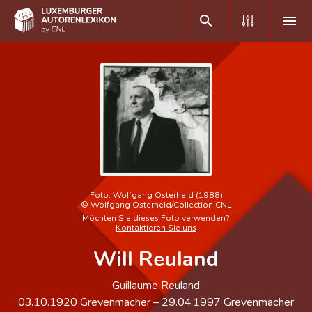
DE
FR
Home
Autor(inn)en A-Z
Erweiterte Suche
Foto:
Wolfgang Osterheld (1988)
©
Wolfgang Osterheld/Collection CNL
Häufige Fragen und Antworten
Möchten Sie dieses Foto verwenden?
Kontaktieren Sie uns
CNL
Will Reuland
Forschungsgruppe
Guillaume Reuland
Kontakt
03.10.1920
Grevenmacher
–
29.04.1997
Grevenmacher