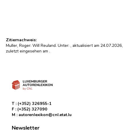
Will Reuland
Foto : Privat. In: Hoffmann, Bd. II, S. 200 (1967)
© Droits réservés/Alle Rechte vorbehalten
Zitiernachweis:
Muller, Roger: Will Reuland. Unter:
, aktualisiert am 24.07.2026,
zuletzt eingesehen am
.
T :
(+352) 326955-1
F :
(+352) 327090
M :
autorenlexikon@cnl.etat.lu
Newsletter