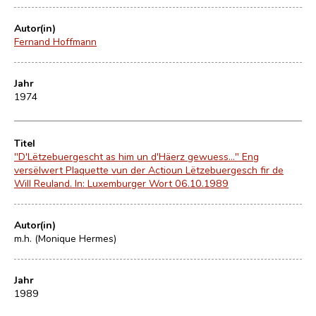
Autor(in)
Fernand Hoffmann
Jahr
1974
Titel
"D'Lëtzebuergescht as him un d'Häerz gewuess…" Eng
versëlwert Plaquette vun der Actioun Lëtzebuergesch fir de
Will Reuland. In: Luxemburger Wort 06.10.1989
Autor(in)
m.h. (Monique Hermes)
Jahr
1989