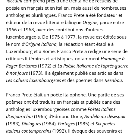
Taccuini
comprend près d’une trentaine de recueils de
poésie en français et en italien, mais aussi de nombreuses
anthologies plurilingues. Franco Prete a été fondateur et
éditeur de la revue littéraire bilingue
Origine
, parue entre
1966 et 1968, avec des contributions d’auteurs
luxembourgeois. De 1975 à 1977, la revue est éditée sous
le nom d’
Origine italiana
, la rédaction étant établie à
Luxembourg et à Rome. Franco Prete a rédigé une série de
critiques littéraires et artistiques, notamment
Hommage à
Roger Bertemes
(1972) et
La Poésie italienne de l’après-guerre
à nos jours
(1973). Il a également publié des articles dans
Les Cahiers luxembourgeois
et des poèmes dans
Reenbou
.
Franco Prete était un poète italophone. Une partie de ses
poèmes ont été traduits en français et publiés dans des
anthologies luxembourgeoises comme
Poètes italiens
d’aujourd’hui
(1965) d’Edmond Dune,
Au-delà du désespoir
(1983),
Dialogues
(1984),
Partages
(1985) et
Six poètes
italiens contemporains
(1992). Il évoque des souvenirs et