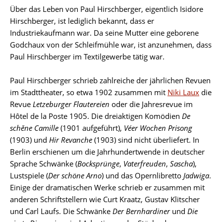
Über das Leben von Paul Hirschberger, eigentlich Isidore
Biographie
Hirschberger, ist lediglich bekannt, dass er
Industriekaufmann war. Da seine Mutter eine geborene
Godchaux von der Schleifmühle war, ist anzunehmen, dass
Paul Hirschberger im Textilgewerbe tätig war.
Paul Hirschberger schrieb zahlreiche der jährlichen Revuen
im Stadttheater, so etwa 1902 zusammen mit
Niki Laux
die
Revue
Letzeburger Flautereien
oder die Jahresrevue im
Hôtel de la Poste 1905. Die dreiaktigen Komödien
De
schěne Camille
(1901 aufgeführt),
Véer Wochen Prisong
(1903) und
Hir Revanche
(1903) sind nicht überliefert. In
Berlin erschienen um die Jahrhundertwende in deutscher
Sprache Schwänke (
Bocksprünge
,
Vaterfreuden
,
Sascha
),
Lustspiele (
Der schöne Arno
) und das Opernlibretto
Jadwiga
.
Einige der dramatischen Werke schrieb er zusammen mit
anderen Schriftstellern wie Curt Kraatz, Gustav Klitscher
und Carl Laufs. Die Schwänke
Der Bernhardiner
und
Die