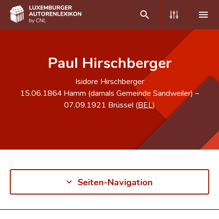
DE
FR
Paul Hirschberger
Isidore Hirschberger
Home
15.06.1864
Hamm (damals Gemeinde Sandweiler)
–
07.09.1921
Brüssel (
BEL
)
Autor(inn)en A-Z
Erweiterte Suche
Häufige Fragen und Antworten
CNL
Seiten-Navigation
Forschungsgruppe
Kontakt