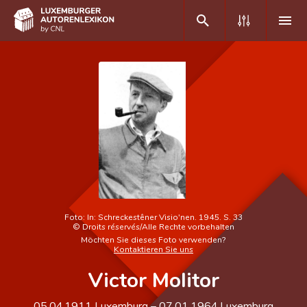
DE
FR
Home
Autor(inn)en A-Z
Erweiterte Suche
Häufige Fragen und Antworten
Foto:
In: Schreckestêner Visio'nen. 1945. S. 33
©
Droits réservés/Alle Rechte vorbehalten
CNL
Möchten Sie dieses Foto verwenden?
Kontaktieren Sie uns
Forschungsgruppe
Victor Molitor
Kontakt
05.04.1911
Luxemburg
–
07.01.1964
Luxemburg