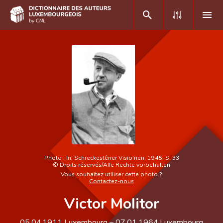
DE
FR
Accueil
Auteur(e)s A-Z
Recherche avancée
Foire aux questions
Photo :
In: Schreckestêner Visio'nen. 1945. S. 33
©
Droits réservés/Alle Rechte vorbehalten
CNL
Vous souhaitez utiliser cette photo ?
Contactez-nous
Équipe scientifique
Victor Molitor
Contact
05.04.1911
Luxembourg
–
07.01.1964
Luxembourg