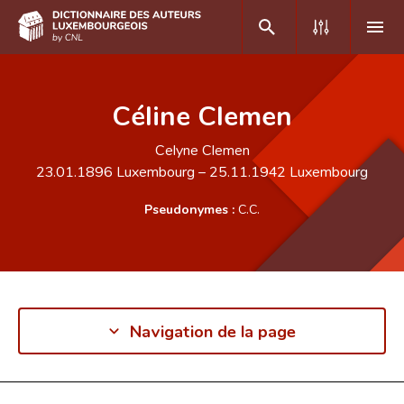
DE
FR
Céline Clemen
Celyne Clemen
Accueil
23.01.1896
Luxembourg
–
25.11.1942
Luxembourg
Auteur(e)s A-Z
Pseudonymes :
C.C.
Recherche avancée
Foire aux questions
CNL
Navigation de la page
Équipe scientifique
Contact