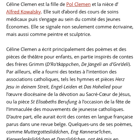
Céline Clemen est la fille de
Pol Clemen
et la nièce d’
Biographie
Alfred Kowalsky
. Elle suit d’abord des cours de soins
médicaux puis s’engage au sein du comité des Jeunes
Économes. Elle se signale non seulement comme écrivaine,
mais aussi comme peintre et sculptrice.
Céline Clemen a écrit principalement des poèmes et des
pièces de théâtre pour enfants, en partie inspirés de contes
des frères Grimm (
D’Ro'tkäppchen
,
De Jängeli an d’Gre'deli
).
Par ailleurs, elle a fourni des textes à l’intention des
associations catholiques, tels les hymnes et pièces
Herz
Jesu in deinem Streit
,
Engel-Leiden
et
Das Hohelied
pour
l’œuvre diocésaine de la dévotion au Sacré-Cœur de Jésus,
ou la pièce
St Elisabeths Berufung
à l’occasion de la fête de
l’Immaculée des mouvements de jeunesse catholiques.
D’autre part, elle aurait écrit des contes en langue française
parus dans une revue belge. Quelques-uns de ses poèmes,
comme
Muttergottesliddchen
,
Eng Kannerse'lchen
,
Kierwerlenksliddchen
et
Danzliddchen
, ont été mis en