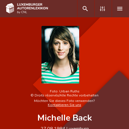
DE
FR
Home
Autor(inn)en A-Z
Erweiterte Suche
Häufige Fragen und Antworten
Foto:
Urban Ruths
©
Droits réservés/Alle Rechte vorbehalten
CNL
Möchten Sie dieses Foto verwenden?
Kontaktieren Sie uns
Forschungsgruppe
Michelle Back
Kontakt
27.08.1984
Luxemburg