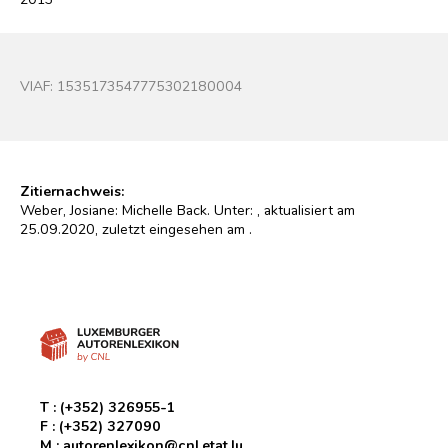
VIAF:
1535173547775302180004
Zitiernachweis:
Weber, Josiane: Michelle Back. Unter:
, aktualisiert am
25.09.2020, zuletzt eingesehen am
.
T :
(+352) 326955-1
F :
(+352) 327090
M :
autorenlexikon@cnl.etat.lu