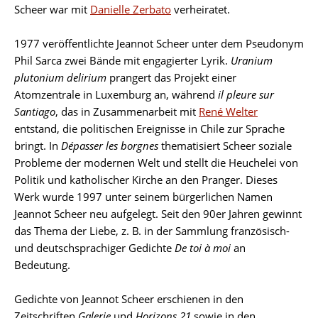
Scheer war mit
Danielle Zerbato
verheiratet.
1977 veröffentlichte Jeannot Scheer unter dem Pseudonym
Phil Sarca zwei Bände mit engagierter Lyrik.
Uranium
plutonium delirium
prangert das Projekt einer
Atomzentrale in Luxemburg an, während
il pleure sur
Santiago
, das in Zusammenarbeit mit
René Welter
entstand, die politischen Ereignisse in Chile zur Sprache
bringt. In
Dépasser les borgnes
thematisiert Scheer soziale
Probleme der modernen Welt und stellt die Heuchelei von
Politik und katholischer Kirche an den Pranger. Dieses
Werk wurde 1997 unter seinem bürgerlichen Namen
Jeannot Scheer neu aufgelegt. Seit den 90er Jahren gewinnt
das Thema der Liebe, z. B. in der Sammlung französisch-
und deutschsprachiger Gedichte
De toi à moi
an
Bedeutung.
Gedichte von Jeannot Scheer erschienen in den
Zeitschriften
Galerie
und
Horizons 21
sowie in den