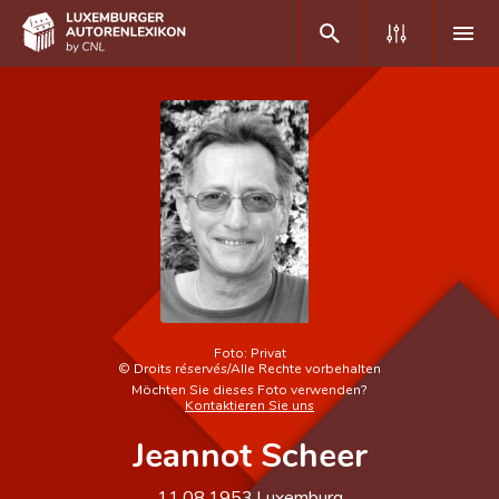
DE
FR
Home
Autor(inn)en A-Z
Erweiterte Suche
Häufige Fragen und Antworten
Foto:
Privat
©
Droits réservés/Alle Rechte vorbehalten
CNL
Möchten Sie dieses Foto verwenden?
Kontaktieren Sie uns
Forschungsgruppe
Jeannot Scheer
Kontakt
11.08.1953
Luxemburg