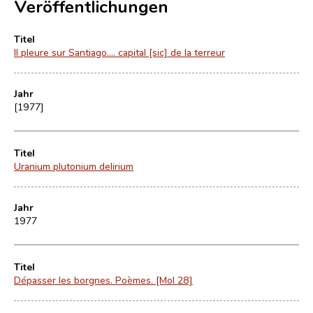
Veröffentlichungen
Titel
Il pleure sur Santiago.... capital [sic] de la terreur
Jahr
[1977]
Titel
Uranium plutonium delirium
Jahr
1977
Titel
Dépasser les borgnes. Poèmes. [Mol 28]