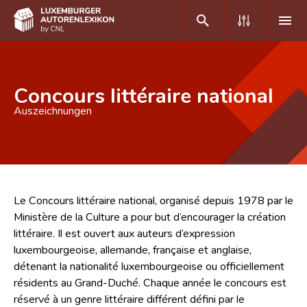
DE
FR
Concours littéraire national
Auszeichnungen
Home
Autor(inn)en A-Z
Erweiterte Suche
Le Concours littéraire national, organisé depuis 1978 par le
Häufige Fragen und Antworten
Ministère de la Culture a pour but d’encourager la création
littéraire. Il est ouvert aux auteurs d’expression
CNL
luxembourgeoise, allemande, française et anglaise,
Forschungsgruppe
détenant la nationalité luxembourgeoise ou officiellement
résidents au Grand-Duché. Chaque année le concours est
Kontakt
réservé à un genre littéraire différent défini par le