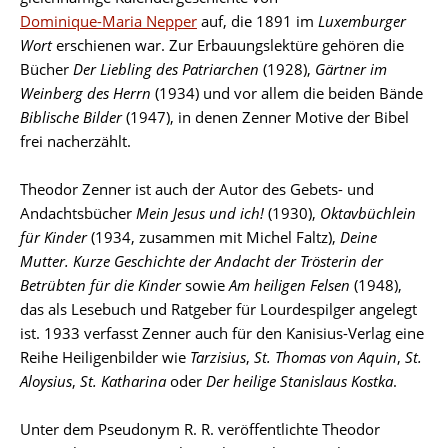
Dominique-Maria Nepper
auf, die 1891 im
Luxemburger
Wort
erschienen war. Zur Erbauungslektüre gehören die
Bücher
Der Liebling des Patriarchen
(1928),
Gärtner im
Weinberg des Herrn
(1934) und vor allem die beiden Bände
Biblische Bilder
(1947), in denen Zenner Motive der Bibel
frei nacherzählt.
Theodor Zenner ist auch der Autor des Gebets- und
Andachtsbücher
Mein Jesus und ich!
(1930),
Oktavbüchlein
für Kinder
(1934, zusammen mit Michel Faltz),
Deine
Mutter. Kurze Geschichte der Andacht der Trösterin der
Betrübten für die Kinder
sowie
Am heiligen Felsen
(1948),
das als Lesebuch und Ratgeber für Lourdespilger angelegt
ist. 1933 verfasst Zenner auch für den Kanisius-Verlag eine
Reihe Heiligenbilder wie
Tarzisius
,
St.
Thomas von Aquin
,
St.
Aloysius
,
St. Katharina
oder
Der heilige Stanislaus Kostka
.
Unter dem Pseudonym R. R. veröffentlichte Theodor