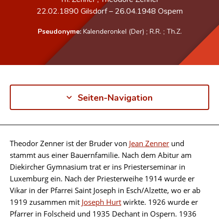
22.02.1890
Gilsdorf
–
26.04.1948
Ospern
Pseudonyme:
Kalenderonkel (Der)
;
R.R.
;
Th.Z.
Seiten-Navigation
Theodor Zenner ist der Bruder von
Jean Zenner
und
Biographie
stammt aus einer Bauernfamilie. Nach dem Abitur am
Diekircher Gymnasium trat er ins Priesterseminar in
Luxemburg ein. Nach der Priesterweihe 1914 wurde er
Vikar in der Pfarrei Saint Joseph in Esch/Alzette, wo er ab
1919 zusammen mit
Joseph Hurt
wirkte. 1926 wurde er
Pfarrer in Folscheid und 1935 Dechant in Ospern. 1936