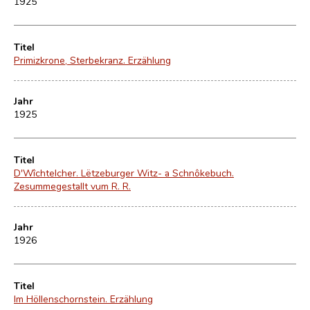
1925
Titel
Primizkrone, Sterbekranz. Erzählung
Jahr
1925
Titel
D'Wîchtelcher. Lëtzeburger Witz- a Schnôkebuch.
Zesummegestallt vum R. R.
Jahr
1926
Titel
Im Höllenschornstein. Erzählung