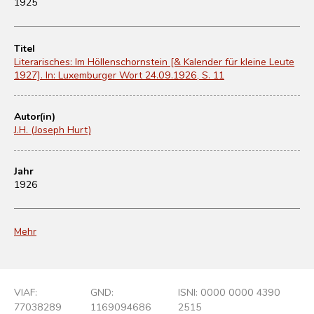
1925
Titel
Literarisches: Im Höllenschornstein [& Kalender für kleine Leute
1927]. In: Luxemburger Wort 24.09.1926, S. 11
Autor(in)
J.H. (Joseph Hurt)
Jahr
1926
Mehr
VIAF:
GND:
ISNI: 0000 0000 4390
77038289
1169094686
2515