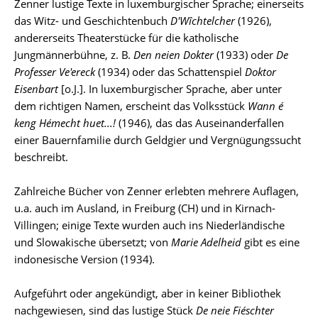
Zenner lustige Texte in luxemburgischer Sprache; einerseits
das Witz- und Geschichtenbuch
D'Wîchtelcher
(1926),
andererseits Theaterstücke für die katholische
Jungmännerbühne, z. B.
Den neien Dokter
(1933) oder
De
Professer Ve'ereck
(1934) oder das Schattenspiel
Doktor
Eisenbart
[o.J.]. In luxemburgischer Sprache, aber unter
dem richtigen Namen, erscheint das Volksstück
Wann é
keng Hémecht huet...!
(1946), das das Auseinanderfallen
einer Bauernfamilie durch Geldgier und Vergnügungssucht
beschreibt.
Zahlreiche Bücher von Zenner erlebten mehrere Auflagen,
u.a. auch im Ausland, in Freiburg (CH) und in Kirnach-
Villingen; einige Texte wurden auch ins Niederländische
und Slowakische übersetzt; von
Marie Adelheid
gibt es eine
indonesische Version (1934).
Aufgeführt oder angekündigt, aber in keiner Bibliothek
nachgewiesen, sind das lustige Stück
De neie Fiéschter