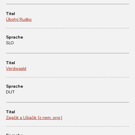
Titel
Úbohý Rudko
Sprache
SLO
Titel
Verdwaald
Sprache
DUT
Titel
Zajačik a Ušiačik [z nem. orig.]