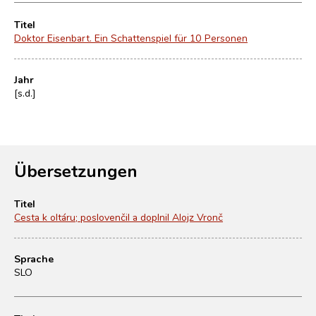
Titel
Doktor Eisenbart. Ein Schattenspiel für 10 Personen
Jahr
[s.d.]
Übersetzungen
Titel
Cesta k oltáru; poslovenčil a doplnil Alojz Vronč
Sprache
SLO