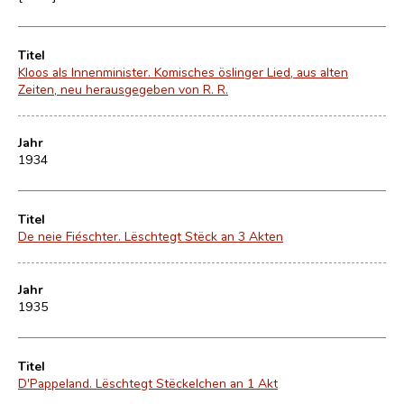
Titel
Kloos als Innenminister. Komisches öslinger Lied, aus alten
Zeiten, neu herausgegeben von R. R.
Jahr
1934
Titel
De neie Fiéschter. Lëschtegt Stëck an 3 Akten
Jahr
1935
Titel
D'Pappeland. Lëschtegt Stëckelchen an 1 Akt