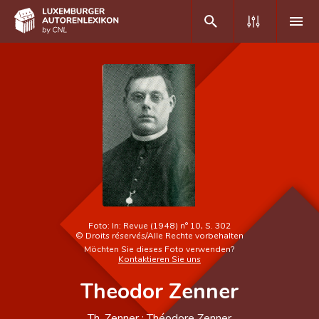
DE
FR
Home
Autor(inn)en A-Z
Erweiterte Suche
Häufige Fragen und Antworten
Foto:
In: Revue (1948) n° 10, S. 302
©
Droits réservés/Alle Rechte vorbehalten
CNL
Möchten Sie dieses Foto verwenden?
Kontaktieren Sie uns
Forschungsgruppe
Theodor Zenner
Kontakt
Th. Zenner ; Théodore Zenner