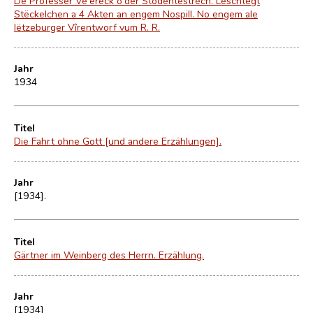
De Professer Ve'ereck o'der Stodentestréch. Lëschtegt
Stëckelchen a 4 Akten an engem Nospill. No engem ale
lëtzeburger Vîrentworf vum R. R.
Jahr
1934
Titel
Die Fahrt ohne Gott [und andere Erzählungen].
Jahr
[1934].
Titel
Gärtner im Weinberg des Herrn. Erzählung.
Jahr
[1934]