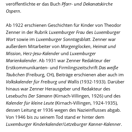
veröffentlichte er das Buch
Pfarr- und Dekanatskirche
Ospern
.
Ab 1922 erschienen Geschichten für Kinder von Theodor
Zenner in der Rubrik
Luxemburger Frau
des
Luxemburger
Wort
sowie im
Luxemburger Sonntagsblatt
. Zenner war
außerdem Mitarbeiter von
Morgenglocken
,
Heimat und
Mission
,
Herz-Jesu-Kalender
und
Luxemburger
Marienkalender
. Ab 1931 war Zenner Redakteur der
Erstkommunikanten- und Firmlingszeitschrift
Das weiße
Täubchen
(Freiburg, CH), Beiträge erschienen aber auch im
Volkskalender für Freiburg und Wallis
(1932-1933). Darüber
hinaus war Zenner Herausgeber und Redakteur des
Lesebuchs
Der Sämann
(Kirnach-Villingen, 1926) und des
Kalender für kleine Leute
(Kirnach-Villingen, 1924-1935),
dessen Leitung er 1936 wegen des Nazieinflusses abgab.
Von 1946 bis zu seinem Tod stand er hinter dem
Luxemburger Kinderkalender
/
Letzeburger Kanner-Kalenner
.