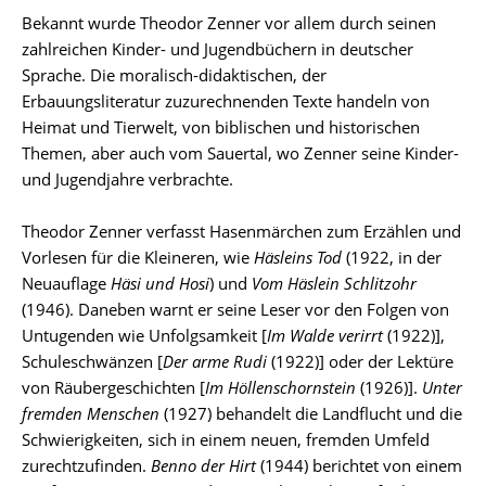
Bekannt wurde Theodor Zenner vor allem durch seinen
zahlreichen Kinder- und Jugendbüchern in deutscher
Sprache. Die moralisch-didaktischen, der
Erbauungsliteratur zuzurechnenden Texte handeln von
Heimat und Tierwelt, von biblischen und historischen
Themen, aber auch vom Sauertal, wo Zenner seine Kinder-
und Jugendjahre verbrachte.
Theodor Zenner verfasst Hasenmärchen zum Erzählen und
Vorlesen für die Kleineren, wie
Häsleins Tod
(1922, in der
Neuauflage
Häsi und Hosi
) und
Vom Häslein Schlitzohr
(1946). Daneben warnt er seine Leser vor den Folgen von
Untugenden wie Unfolgsamkeit [
Im Walde verirrt
(1922)],
Schuleschwänzen [
Der arme
Rudi
(1922)] oder der Lektüre
von Räubergeschichten [
Im Höllenschornstein
(1926)].
Unter
fremden Menschen
(1927) behandelt die Landflucht und die
Schwierigkeiten, sich in einem neuen, fremden Umfeld
zurechtzufinden.
Benno der Hirt
(1944) berichtet von einem