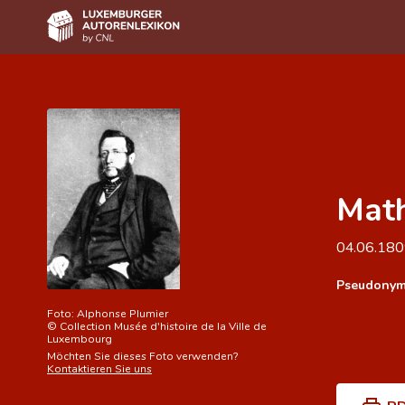
Home
Autor(inn)en A-Z
Erweiterte Suche
Math
Häufige Fragen und Antworten
CNL
04.06.18
Forschungsgruppe
Pseudonym
Kontakt
Foto:
Alphonse Plumier
©
Collection Musée d'histoire de la Ville de
Luxembourg
Möchten Sie dieses Foto verwenden?
Kontaktieren Sie uns