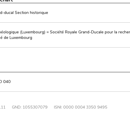
nd-ducal Section historique
héologique (Luxembourg) = Société Royale Grand-Ducale pour la recher
é de Luxembourg
D 040
111
GND:
1055307079
ISNI: 0000 0004 3350 9495