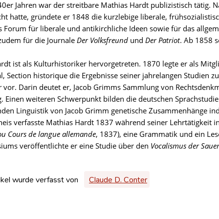
0er Jahren war der streitbare Mathias Hardt publizistisch tätig.
cht hatte, gründete er 1848 die kurzlebige liberale, frühsozialisti
es Forum für liberale und antikirchliche Ideen sowie für das all
 zudem für die Journale
Der Volksfreund
und
Der Patriot
. Ab 1858 s
dt ist als Kulturhistoriker hervorgetreten. 1870 legte er als Mitgl
l, Section historique die Ergebnisse seiner jahrelangen Studien 
r
vor. Darin deutet er, Jacob Grimms Sammlung von Rechtsdenkmä
 Einen weiteren Schwerpunkt bilden die deutschen Sprachstudien, 
nden Linguistik von Jacob Grimm genetische Zusammenhänge in
heis verfasste Mathias Hardt 1837 während seiner Lehrtätigkeit i
ou Cours de langue allemande
, 1837), eine Grammatik und ein L
ums veröffentlichte er eine Studie über den
Vocalismus der Saue
ikel wurde verfasst von
Claude D. Conter