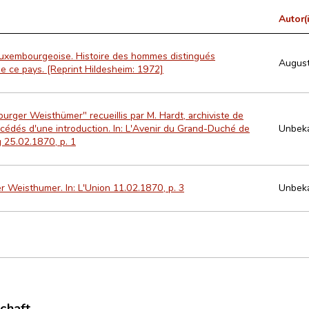
Autor(
luxembourgeoise. Histoire des hommes distingués
Augus
de ce pays. [Reprint Hildesheim: 1972]
urger Weisthümer" recueillis par M. Hardt, archiviste de
récédés d'une introduction. In: L'Avenir du Grand-Duché de
Unbek
25.02.1870, p. 1
 Weisthumer. In: L'Union 11.02.1870, p. 3
Unbek
schaft