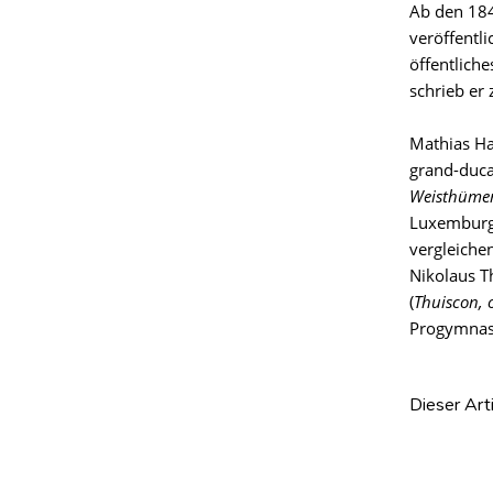
Ab den 184
veröffentli
öffentlich
schrieb er
Mathias Har
grand-duca
Weisthüme
Luxemburg.
vergleiche
Nikolaus T
(
Thuiscon, 
Progymnasi
Dieser Art