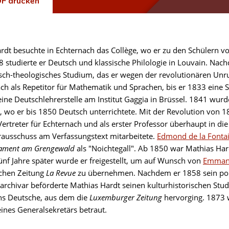
F drucken
rdt besuchte in Echternach das Collège, wo er zu den Schülern v
8 studierte er Deutsch und klassische Philologie in Louvain. Na
sch-theologisches Studium, das er wegen der revolutionären U
ch als Repetitor für Mathematik und Sprachen, bis er 1833 eine St
ine Deutschlehrerstelle am Institut Gaggia in Brüssel. 1841 wur
, wo er bis 1850 Deutsch unterrichtete. Mit der Revolution von 1
Vertreter für Echternach und als erster Professor überhaupt in d
ausschuss am Verfassungstext mitarbeitete.
Edmond de la Fonta
lament am Grengewald
als "Noichtegall". Ab 1850 war Mathias Ha
Fünf Jahre später wurde er freigestellt, um auf Wunsch von
Emmanu
chen Zeitung
La Revue
zu übernehmen. Nachdem er 1858 sein poli
archivar beförderte Mathias Hardt seinen kulturhistorischen St
ns Deutsche, aus dem die
Luxemburger Zeitung
hervorging. 1873 
ines Generalsekretärs betraut.