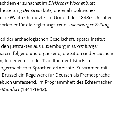
 Nachdem er zunächst im
Diekircher Wochenblatt
sche Zeitung
Der Grenzbote
, die er als politisches
gemeine Wahlrecht nutzte. Im Umfeld der 1848er Unruhen
chrieb er für die regierungstreue
Luxemburger Zeitung
.
ied der archäologischen Gesellschaft, später Institut
zu den Justizakten aus Luxemburg in
Luxemburger
lern folgend und ergänzend, die Sitten und Bräuche in
in denen er in der Tradition der historisch
dogermanischer Sprachen erforschte. Zusammen mit
n Brüssel ein Regelwerk für Deutsch als Fremdsprache
esebuch umfassend. Im Programmheft des Echternacher
r-Mundart
(1841-1842).