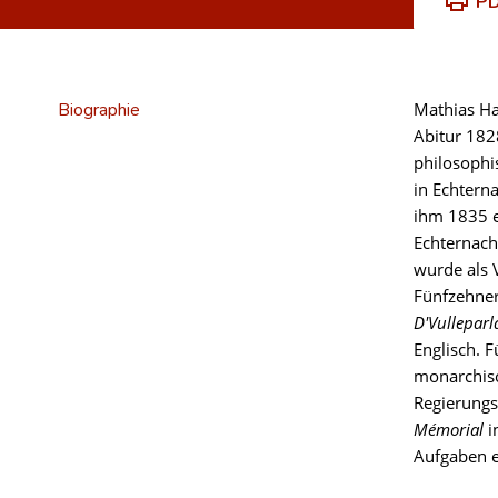
PD
Biographie
Mathias Ha
Abitur 182
philosophi
in Echterna
ihm 1835 e
Echternach
wurde als 
Fünfzehner
D'Vullepar
Englisch. 
monarchis
Regierungs
Mémorial
i
Aufgaben e