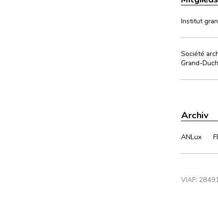
Institut gra
Société arc
Grand-Duch
Archiv
ANLux
F
VIAF:
2849