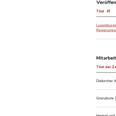
Veröffen
Titel
Luxemburger
Regierungsa
Mitarbei
Titel der Z
Diekircher 
Grenzbote (
Heimat und 