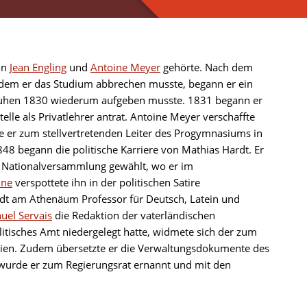
on
Jean Engling
und
Antoine Meyer
gehörte. Nach dem
chdem er das Studium abbrechen musste, begann er ein
nruhen 1830 wiederum aufgeben musste. 1831 begann er
elle als Privatlehrer antrat. Antoine Meyer verschaffte
de er zum stellvertretenden Leiter des Progymnasiums in
848 begann die politische Karriere von Mathias Hardt. Er
ie Nationalversammlung gewählt, wo er im
ine
verspottete ihn in der politischen Satire
rdt am Athenäum Professor für Deutsch, Latein und
el Servais
die Redaktion der vaterländischen
tisches Amt niedergelegt hatte, widmete sich der zum
udien. Zudem übersetzte er die Verwaltungsdokumente des
wurde er zum Regierungsrat ernannt und mit den