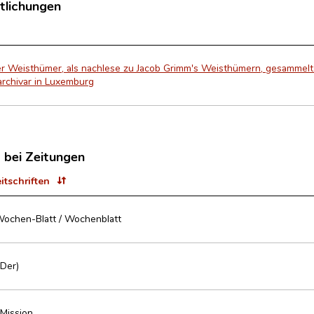
tlichungen
 Weisthümer, als nachlese zu Jacob Grimm's Weisthümern, gesammelt u
rchivar in Luxemburg
t bei Zeitungen
eitschriften
Wochen-Blatt / Wochenblatt
Der)
Mission