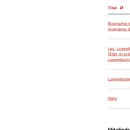
Titel
Biographie 
originaires 
Les „Luxemb
l'Etat, et p
Luxembourg 
Luxemburger
Mehr
Mitglied