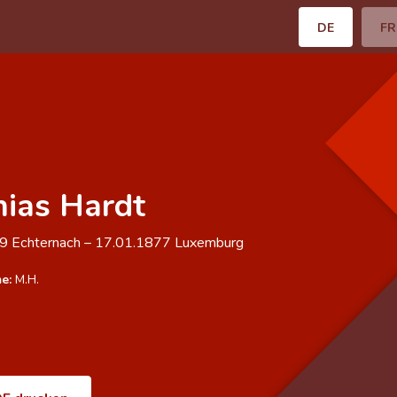
DE
FR
ias Hardt
09
Echternach
–
17.01.1877
Luxemburg
e:
M.H.