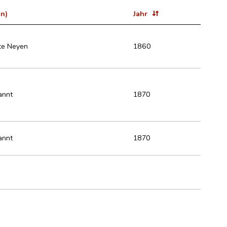
in)
Jahr
te Neyen
1860
annt
1870
annt
1870