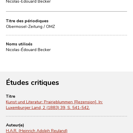
Nicolas-Édouard Becker
Titre des périodiques
Obermosel-Zeitung / OMZ
Noms utilisés
Nicolas-Édouard Becker
Études critiques
Titre
Kunst und Literatur: Prairieblummen [Rezension]. In:
Luxemburger Land, 2 (1883) 39, S. 541-542.
Auteur(e)
H.A.R. (Heinrich Adolph Reuland)