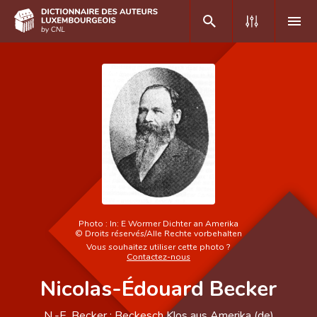
DE
FR
Accueil
Auteur(e)s A-Z
Recherche avancée
Foire aux questions
Photo :
In: E Wormer Dichter an Amerika
©
Droits réservés/Alle Rechte vorbehalten
CNL
Vous souhaitez utiliser cette photo ?
Contactez-nous
Équipe scientifique
Nicolas-Édouard Becker
Contact
N.-E. Becker ; Beckesch Klos aus Amerika (de)