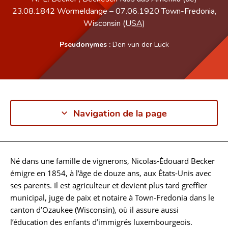
23.08.1842
Wormeldange
–
07.06.1920
Town-Fredonia,
Wisconsin (
USA
)
Pseudonymes :
Den vun der Lück
Navigation de la page
Né dans une famille de vignerons, Nicolas-Édouard Becker
Biographie
émigre en 1854, à l’âge de douze ans, aux États-Unis avec
ses parents. Il est agriculteur et devient plus tard greffier
municipal, juge de paix et notaire à Town-Fredonia dans le
canton d’Ozaukee (Wisconsin), où il assure aussi
l’éducation des enfants d’immigrés luxembourgeois.