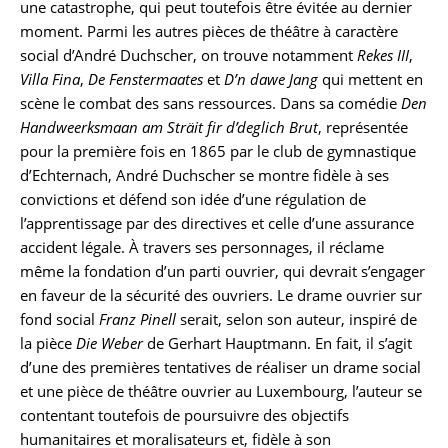
une catastrophe, qui peut toutefois être évitée au dernier
moment. Parmi les autres pièces de théâtre à caractère
social d’André Duchscher, on trouve notamment
Rekes III
,
Villa Fina
,
De Fenstermaates
et
D’n dawe Jang
qui mettent en
scène le combat des sans ressources. Dans sa comédie
Den
Handweerksmaan am Sträit fir d’deglich Brut
, représentée
pour la première fois en 1865 par le club de gymnastique
d’Echternach, André Duchscher se montre fidèle à ses
convictions et défend son idée d’une régulation de
l’apprentissage par des directives et celle d’une assurance
accident légale. À travers ses personnages, il réclame
même la fondation d’un parti ouvrier, qui devrait s’engager
en faveur de la sécurité des ouvriers. Le drame ouvrier sur
fond social
Franz Pinell
serait, selon son auteur, inspiré de
la pièce
Die Weber
de Gerhart Hauptmann. En fait, il s’agit
d’une des premières tentatives de réaliser un drame social
et une pièce de théâtre ouvrier au Luxembourg, l’auteur se
contentant toutefois de poursuivre des objectifs
humanitaires et moralisateurs et, fidèle à son