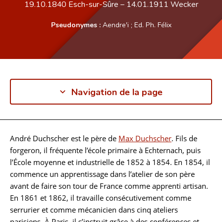
19.10.1840
Esch-sur-Sûre
–
14.01.1911
Wecker
Pseudonymes :
Aendre'i
;
Ed. Ph. Félix
Navigation de la page
André Duchscher est le père de
Max Duchscher
. Fils de
Biographie
forgeron, il fréquente l’école primaire à Echternach, puis
l’École moyenne et industrielle de 1852 à 1854. En 1854, il
commence un apprentissage dans l’atelier de son père
avant de faire son tour de France comme apprenti artisan.
En 1861 et 1862, il travaille consécutivement comme
serrurier et comme mécanicien dans cinq ateliers
parisiens. À Paris, il s’instruit grâce à des conférences et