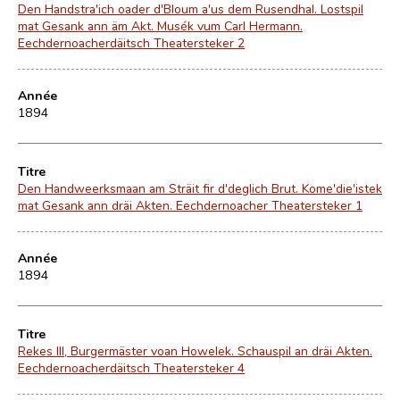
Den Handstra'ich oader d'Bloum a'us dem Rusendhal. Lostspil
mat Gesank ann äm Akt. Musék vum Carl Hermann.
Eechdernoacherdäitsch Theatersteker 2
Année
1894
Titre
Den Handweerksmaan am Sträit fir d'deglich Brut. Kome'die'istek
mat Gesank ann dräi Akten. Eechdernoacher Theatersteker 1
Année
1894
Titre
Rekes III, Burgermäster voan Howelek. Schauspil an dräi Akten.
Eechdernoacherdäitsch Theatersteker 4