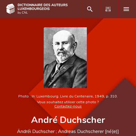
DE
FR
Accueil
Auteur(e)s A-Z
Recherche avancée
Foire aux questions
Photo :
In: Luxembourg. Livre du Centenaire, 1949, p. 310.
Vous souhaitez utiliser cette photo ?
CNL
Contactez-nous
André Duchscher
Équipe scientifique
Contact
Ändréi Duchscher ; Andreas Duchscherer [né(e)]