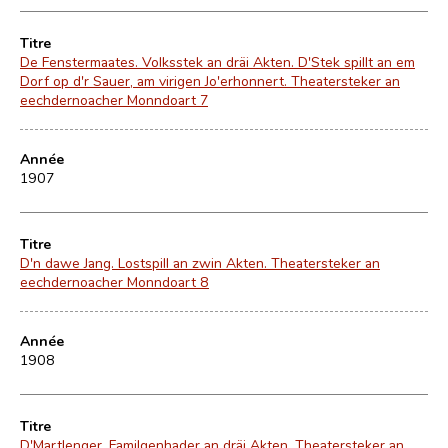
Titre
De Fenstermaates. Volksstek an dräi Akten. D'Stek spillt an em
Dorf op d'r Sauer, am virigen Jo'erhonnert. Theatersteker an
eechdernoacher Monndoart 7
Année
1907
Titre
D'n dawe Jang. Lostspill an zwin Akten. Theatersteker an
eechdernoacher Monndoart 8
Année
1908
Titre
D'Martlenger. Familgenhader an dräi Akten. Theatersteker an