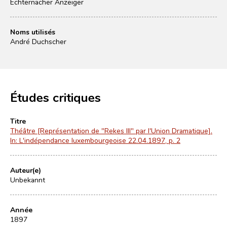
Echternacher Anzeiger
Noms utilisés
André Duchscher
Études critiques
Titre
Théâtre [Représentation de "Rekes III" par l'Union Dramatique].
In: L'indépendance luxembourgeoise 22.04.1897, p. 2
Auteur(e)
Unbekannt
Année
1897