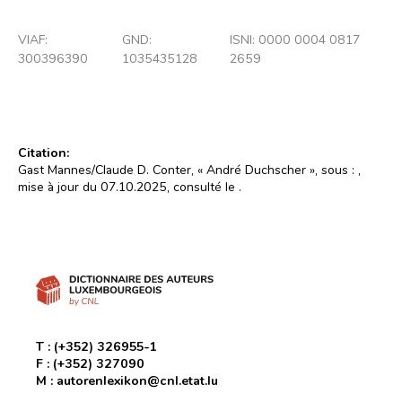
VIAF:
GND:
ISNI: 0000 0004 0817
300396390
1035435128
2659
Citation:
Gast Mannes/Claude D. Conter, « André Duchscher », sous :
,
mise à jour du 07.10.2025, consulté le
.
T :
(+352) 326955-1
F :
(+352) 327090
M :
autorenlexikon@cnl.etat.lu