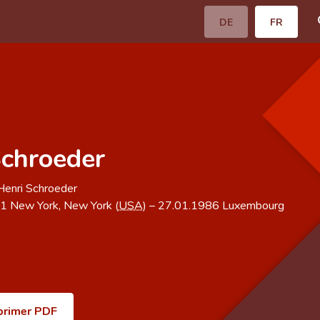
DE
FR
Schroeder
Henri Schroeder
11
New York, New York (
USA
)
–
27.01.1986
Luxembourg
primer PDF