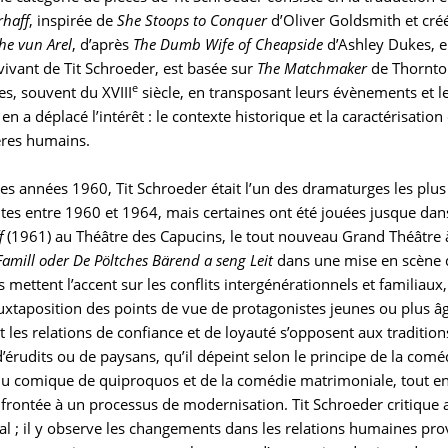
haff
, inspirée de
She Stoops to Conquer
d’Oliver Goldsmith et cr
e vun Arel
, d’après
The Dumb Wife of Cheapside
d’Ashley Dukes, 
vivant de Tit Schroeder, est basée sur
The Matchmaker
de Thornton
e
s, souvent du XVIII
siècle, en transposant leurs évènements et l
l en a déplacé l’intérêt : le contexte historique et la caractérisatio
ères humains.
es années 1960, Tit Schroeder était l’un des dramaturges les plu
rites entre 1960 et 1964, mais certaines ont été jouées jusque da
f
(1961) au Théâtre des Capucins, le tout nouveau Grand Théâtre 
Famill oder De Pöltches Bärend a seng Leit
dans une mise en scène d’
 mettent l’accent sur les conflits intergénérationnels et familiaux,
 juxtaposition des points de vue de protagonistes jeunes ou plus
les relations de confiance et de loyauté s’opposent aux traditio
d’érudits ou de paysans, qu’il dépeint selon le principe de la com
u comique de quiproquos et de la comédie matrimoniale, tout en l
frontée à un processus de modernisation. Tit Schroeder critique a
ial ; il y observe les changements dans les relations humaines pro