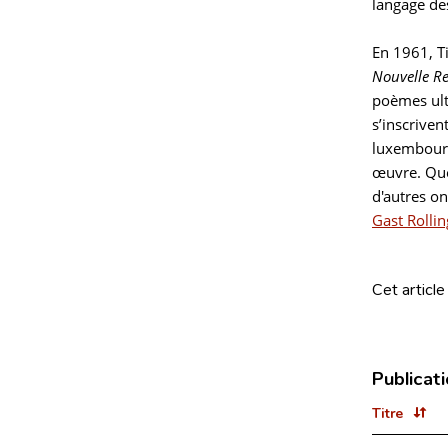
langage de
En 1961, Ti
Nouvelle R
poèmes ulté
s’inscriven
luxembourg
œuvre. Que
d'autres o
Gast Rollin
Cet article
Publicat
Titre