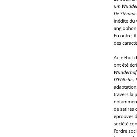
um Wudder
De Stëmmch
inédite du 
anglophone
En outre, i
des caract
Au début d
ont été éc
Wudderhaf
D’Pöltches 
adaptations
travers la
notamment 
de satires 
éprouvés d
société con
l’ordre soc