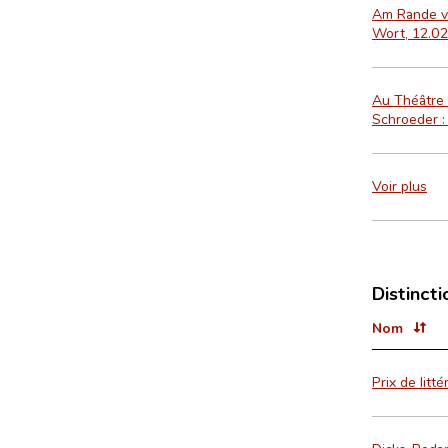
Am Rande ve
Wort, 12.02
Au Théâtre 
Schroeder :
Voir plus
Distincti
Nom
Prix de litt