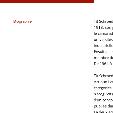
Biographie
Tit Schroe
1918, son 
le camarad
universités
industriell
Ensuite, i
membre de l
De 1964 à 
Tit Schroe
Actioun Lë
catégories
a seng Leit
d’un concou
publiée d
La deuxième