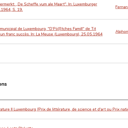
rmerkt: „De Scheffe vum ale Maart". In: Luxemburger
Fernan
.1964, S. 19.
municipal de Luxembourg, "D’Pö[l]tches Famill" de Tit
Alpho
 un franc succès. In: La Meuse (Luxembourg), 25.05.1964
ons
érature II Luxembourg [Prix de littérature, de science et d'art ou Prix nati