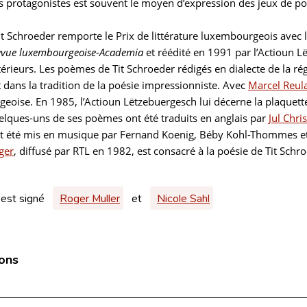
s protagonistes est souvent le moyen d’expression des jeux de pou
t Schroeder remporte le Prix de littérature luxembourgeois avec 
evue luxembourgeoise-Academia
et réédité en 1991 par l’Actioun 
rieurs. Les poèmes de Tit Schroeder rédigés en dialecte de la rég
t dans la tradition de la poésie impressionniste. Avec
Marcel Reul
eoise. En 1985, l’Actioun Lëtzebuergesch lui décerne la plaquet
lques-uns de ses poèmes ont été traduits en anglais par
Jul Chri
nt été mis en musique par Fernand Koenig, Béby Kohl-Thommes et
ger
, diffusé par RTL en 1982, est consacré à la poésie de Tit Schr
 est signé
Roger Muller
et
Nicole Sahl
ions