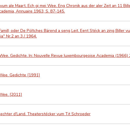
vum ale Maart. Ech gi mei Wee. Eng Chronik aus der aler Zeit an 11 Bi
 Academia, Annuaire 1963, S. 87-145.
amill; oder De Pöltches Bärend a seng Leit. Eent Stéck an zing Biller v
a" Nr.2 an 3 / 1964.
ee. Gedichte. In: Nouvelle Revue luxembourgeoise Academia (1966) 2
Wee. Gedichte [1991]
Wee. [2011]
chter d'Land. Theaterstécker vum Tit Schroeder