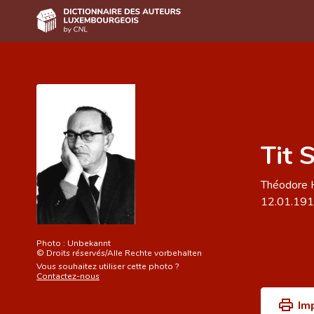
Accueil
Auteur(e)s A-Z
Recherche avancée
Tit 
Foire aux questions
CNL
Théodore 
12.01.19
Équipe scientifique
Contact
Photo :
Unbekannt
©
Droits réservés/Alle Rechte vorbehalten
Vous souhaitez utiliser cette photo ?
Contactez-nous
Im