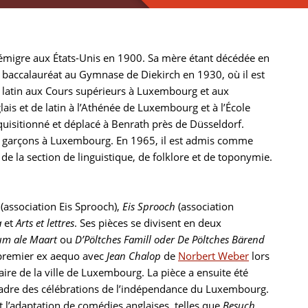
 émigre aux États-Unis en 1900. Sa mère étant décédée en
n baccalauréat au Gymnase de Diekirch en 1930, où il est
 de latin aux Cours supérieurs à Luxembourg et aux
lais et de latin à l’Athénée de Luxembourg et à l’École
équisitionné et déplacé à Benrath près de Düsseldorf.
 de garçons à Luxembourg. En 1965, il est admis comme
 de la section de linguistique, de folklore et de toponymie.
(association Eis Sprooch),
Eis Sprooch
(association
a
et
Arts et lettres
. Ses pièces se divisent en deux
um ale Maart
ou
D’Pöltches Famill oder De Pöltches Bärend
 premier ex aequo avec
Jean Chalop
de
Norbert Weber
lors
aire de la ville de Luxembourg. La pièce a ensuite été
 cadre des célébrations de l’indépendance du Luxembourg.
t l’adaptation de comédies anglaises, telles que
Besuch