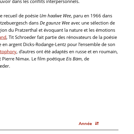
voir dans les conflits interpersonnels.
le recueil de poésie
Um haalwe Wee
, paru en 1966 dans
Lëtzebuergesch dans
De gaunze Wee
avec une sélection de
ion du Pratzerthal et évoquant la nature et les émotions
and
, Tit Schroeder fait partie des rénovateurs de la poésie
te en argent Dicks-Rodange-Lentz pour l’ensemble de son
stophory
, d'autres ont été adaptés en russe et en roumain,
 Pierre Nimax. Le film poétique
Eis Bäm
, de
oeder.
Année