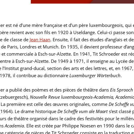
der est né d’une mère française et d’un père luxembourgeois, qui
père revient avec son fils en 1920 à Useldange. Celui-ci passe so
e de classe de
Jean Haan
. Ensuite, il fait des études d’anglais et
 de Paris, Londres et Munich. En 1935, il devient professeur d’ang
e et commerciale à Esch-sur-Alzette. En 1941, Tit Schroeder est r
l rentre à Esch-sur-Alzette. De 1949 à 1971, il enseigne au Lycée
’Institut grand-ducal, section des arts et des lettres, et, en 1967,
1978, il contribue au dictionnaire
Luxemburger Wörterbuch
.
der a publié des poèmes et des pièces de théâtre dans
Eis Sprooch
tzebuergesch),
Nouvelle Revue luxembourgeois-Academia, Academi
. La première est celle des œuvres originales, comme
De Scheffe v
(1964). Le drame historique
De Scheffe vum ale Maart
s’est classé
rs de théâtre organisé dans le cadre des festivités pour le millén
ans
Academia
. Elle est créée par Philippe Noesen en 1990 dans le
 catégorie de pièces de Tit Schroeder consiste en la traduction e