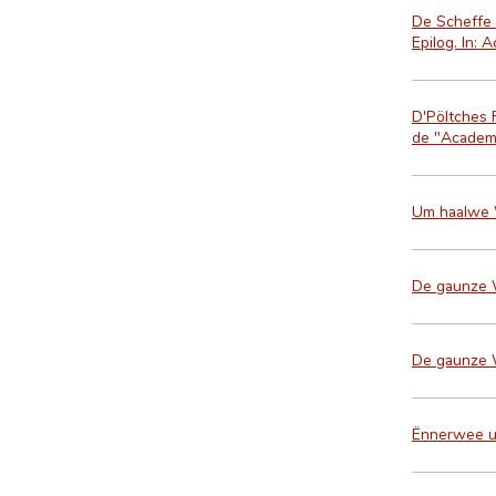
De Scheffe 
Epilog. In:
D'Pöltches F
de "Academi
Um haalwe W
De gaunze 
De gaunze 
Ënnerwee ue