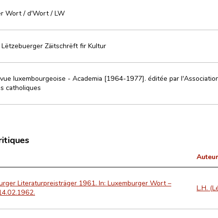
r Wort / d'Wort / LW
 Lëtzebuerger Zäitschrëft fir Kultur
vue luxembourgeoise - Academia [1964-1977]. éditée par l'Associati
es catholiques
ritiques
Auteur
rger Literaturpreisträger 1961. In: Luxemburger Wort –
L.H. (
14.02.1962.