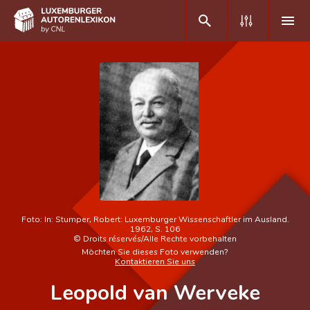
DE
FR
Home
Autor(inn)en A-Z
Erweiterte Suche
Häufige Fragen und Antworten
Foto:
In: Stumper, Robert: Luxemburger Wissenschaftler im Ausland.
1962, S. 106
CNL
©
Droits réservés/Alle Rechte vorbehalten
Möchten Sie dieses Foto verwenden?
Kontaktieren Sie uns
Forschungsgruppe
Leopold van Werveke
Kontakt