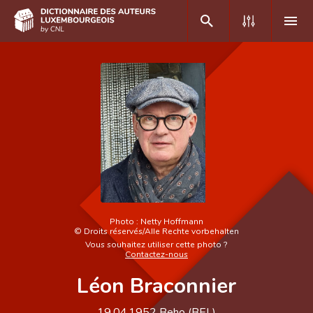
DE
FR
Accueil
Auteur(e)s A-Z
Recherche avancée
Foire aux questions
Photo :
Netty Hoffmann
©
Droits réservés/Alle Rechte vorbehalten
CNL
Vous souhaitez utiliser cette photo ?
Contactez-nous
Équipe scientifique
Léon Braconnier
Contact
19.04.1952
Beho (
BEL
)