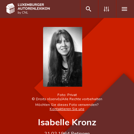
DE
FR
Home
Autor(inn)en A-Z
Erweiterte Suche
Häufige Fragen und Antworten
Foto:
Privat
©
Droits réservés/Alle Rechte vorbehalten
CNL
Möchten Sie dieses Foto verwenden?
Kontaktieren Sie uns
Forschungsgruppe
Isabelle Kronz
Kontakt
21.02.1964
Petingen