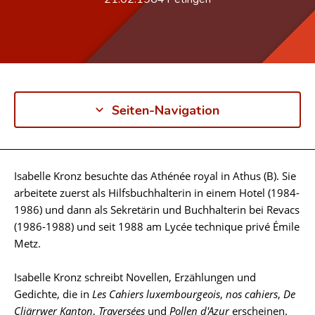
Seiten-Navigation
Isabelle Kronz besuchte das Athénée royal in Athus (B). Sie
Biographie
arbeitete zuerst als Hilfsbuchhalterin in einem Hotel (1984-
1986) und dann als Sekretärin und Buchhalterin bei Revacs
(1986-1988) und seit 1988 am Lycée technique privé Émile
Metz.
Isabelle Kronz schreibt Novellen, Erzählungen und
Gedichte, die in
Les Cahiers luxembourgeois
,
nos cahiers
,
De
Cliärrwer Kanton
,
Traversées
und
Pollen d'Azur
erscheinen.