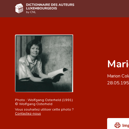
Accueil
Auteur(e)s A-Z
Recherche avancée
Mari
Foire aux questions
CNL
Marion Col
28.05.19
Équipe scientifique
Contact
Photo :
Wolfgang Osterheld (1991)
©
Wolfgang Osterheld
Vous souhaitez utiliser cette photo ?
Contactez-nous
Im