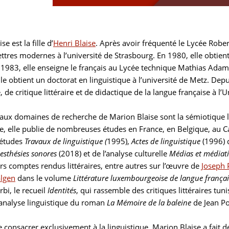
e est la fille d’
Henri Blaise
. Après avoir fréquenté le Lycée Robe
ettres modernes à l’université de Strasbourg. En 1980, elle obtient
e 1983, elle enseigne le français au Lycée technique Mathias Adam
le obtient un doctorat en linguistique à l’université de Metz. Depu
 de critique littéraire et de didactique de la langue française à l
paux domaines de recherche de Marion Blaise sont la sémiotique li
e, elle publie de nombreuses études en France, en Belgique, au Can
 études
Travaux de linguistique (
1995),
Actes de linguistique
(1996) d
esthésies sonores
(2018) et de l’analyse culturelle
Médias et médiat
rs comptes rendus littéraires, entre autres sur l’œuvre de
Joseph 
algen
dans le volume
Littérature luxembourgeoise de langue françai
rbi, le recueil
Identités
, qui rassemble des critiques littéraires t
analyse linguistique du roman
La Mémoire de la baleine
de Jean Po
 consacrer exclusivement à la linguistique, Marion Blaise a fait