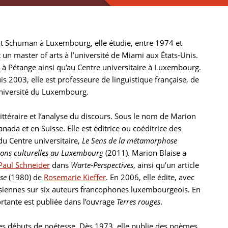
rt Schuman à Luxembourg, elle étudie, entre 1974 et
 un master of arts à l’université de Miami aux États-Unis.
 à Pétange ainsi qu’au Centre universitaire à Luxembourg.
is 2003, elle est professeure de linguistique française, de
’Université du Luxembourg.
ttéraire et l’analyse du discours. Sous le nom de Marion
ada et en Suisse. Elle est éditrice ou coéditrice des
u Centre universitaire,
Le Sens de la métamorphose
ions culturelles au Luxembourg
(2011). Marion Blaise a
Paul Schneider
dans
Warte‑Perspectives
, ainsi qu’un article
se
(1980) de
Rosemarie Kieffer
. En 2006, elle édite, avec
unisiennes sur six auteurs francophones luxembourgeois. En
rtante est publiée dans l’ouvrage
Terres rouges
.
 des débuts de poétesse. Dès 1973, elle publie des poèmes