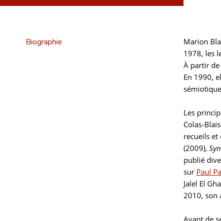
Biographie
Marion Blais
1978, les l
À partir d
En 1990, el
sémiotique,
Les princi
Colas-Blais
recueils et
(2009),
Syn
publié dive
sur
Paul P
Jalel El Gha
2010, son 
Avant de se