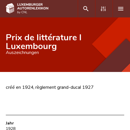
DE
FR
Prix de littérature I
Luxembourg
Auszeichnungen
Home
Autor(inn)en A-Z
Erweiterte Suche
créé en 1924, règlement grand-ducal 1927
Häufige Fragen und Antworten
CNL
Forschungsgruppe
Jahr
Kontakt
1928