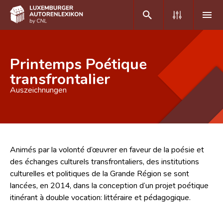
DE
FR
Printemps Poétique
transfrontalier
Auszeichnungen
Home
Autor(inn)en A-Z
Erweiterte Suche
Animés par la volonté d’œuvrer en faveur de la poésie et
Häufige Fragen und Antworten
des échanges culturels transfrontaliers, des institutions
CNL
culturelles et politiques de la Grande Région se sont
lancées, en 2014, dans la conception d’un projet poétique
Forschungsgruppe
itinérant à double vocation: littéraire et pédagogique.
Kontakt