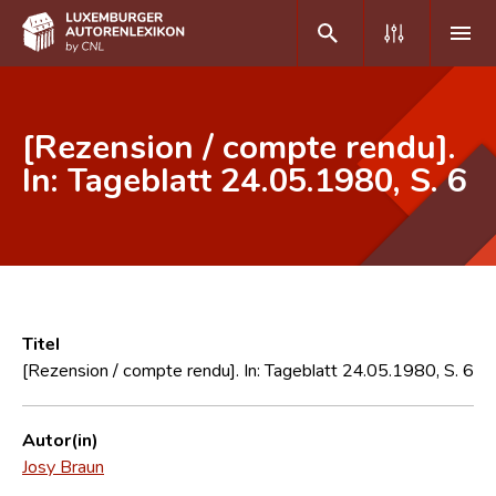
DE
FR
[Rezension / compte rendu].
In: Tageblatt 24.05.1980, S. 6
Home
Autor(inn)en A-Z
Erweiterte Suche
Häufige Fragen und Antworten
Titel
[Rezension / compte rendu]. In: Tageblatt 24.05.1980, S. 6
CNL
Forschungsgruppe
Autor(in)
Josy Braun
Kontakt