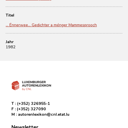
Titel
... Ënnerwee… Gedichter a ménger Mammesprooch
Jahr
1982
T :
(+352) 326955-1
F :
(+352) 327090
M :
autorenlexikon@cnl.etat.lu
Newsletter