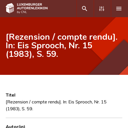
DE
FR
[Rezension / compte rendu].
In: Eis Sprooch, Nr. 15
(1983), S. 59.
Home
Autor(inn)en A-Z
Erweiterte Suche
Häufige Fragen und Antworten
Titel
CNL
[Rezension / compte rendu]. In: Eis Sprooch, Nr. 15
(1983), S. 59.
Forschungsgruppe
Kontakt
Autor(in)