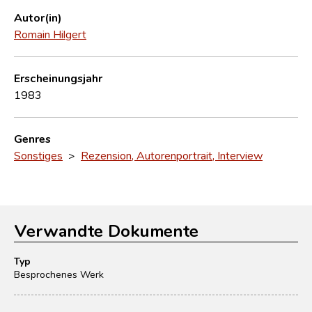
Autor(in)
Romain Hilgert
Erscheinungsjahr
1983
Genres
Sonstiges
>
Rezension, Autorenportrait, Interview
Verwandte Dokumente
Typ
Besprochenes Werk