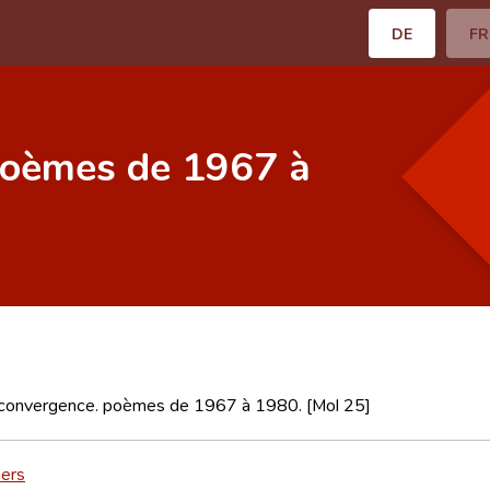
DE
FR
poèmes de 1967 à
 convergence. poèmes de 1967 à 1980. [Mol 25]
ners