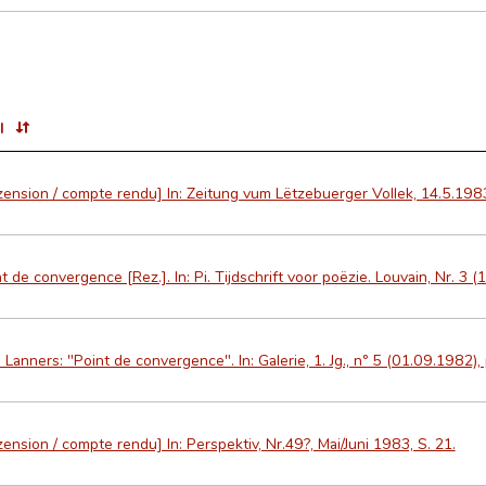
l
ension / compte rendu] In: Zeitung vum Lëtzebuerger Vollek, 14.5.1983
t de convergence [Rez.]. In: Pi. Tijdschrift voor poëzie. Louvain, Nr. 3 (1
 Lanners: "Point de convergence". In: Galerie, 1. Jg., nº 5 (01.09.1982),
ension / compte rendu] In: Perspektiv, Nr.49?, Mai/Juni 1983, S. 21.