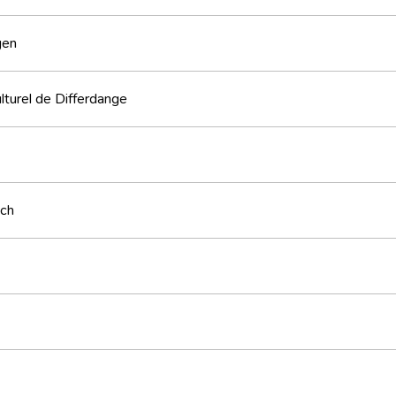
gen
lturel de Differdange
sch