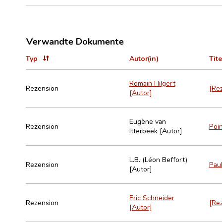
Verwandte Dokumente
Typ
Autor(in)
Tite
Romain Hilgert
Rezension
[Rez
[Autor]
Eugène van
Rezension
Poin
Itterbeek [Autor]
L.B. (Léon Beffort)
Rezension
Paul
[Autor]
Eric Schneider
Rezension
[Rez
[Autor]