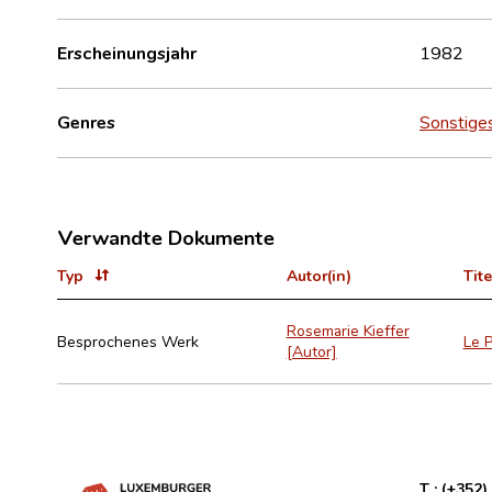
Erscheinungsjahr
1982
Genres
Sonstige
Verwandte Dokumente
Typ
Autor(in)
Tite
Rosemarie Kieffer
Besprochenes Werk
Le P
[Autor]
T :
(+352)