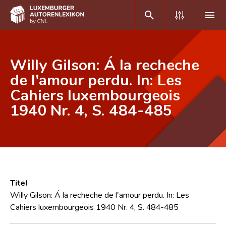
DE
FR
Willy Gilson: Á la recheche
de l'amour perdu. In: Les
Cahiers luxembourgeois
Home
1940 Nr. 4, S. 484-485
Autor(inn)en A-Z
Erweiterte Suche
Häufige Fragen und Antworten
CNL
Titel
Forschungsgruppe
Willy Gilson: Á la recheche de l'amour perdu. In: Les
Cahiers luxembourgeois 1940 Nr. 4, S. 484-485
Kontakt