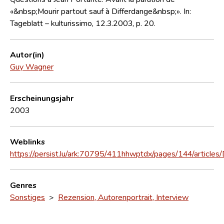
«&nbsp;Mourir partout sauf à Differdange&nbsp;». In:
Tageblatt – kulturissimo, 12.3.2003, p. 20.
Autor(in)
Guy Wagner
Erscheinungsjahr
2003
Weblinks
https://persist.lu/ark:70795/411hhwptdx/pages/144/article
Genres
Sonstiges
>
Rezension, Autorenportrait, Interview