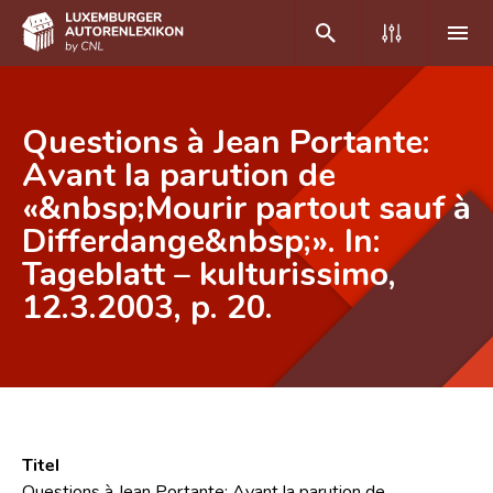
DE
FR
Questions à Jean Portante:
Avant la parution de
«&nbsp;Mourir partout sauf à
Home
Differdange&nbsp;». In:
Autor(inn)en A-Z
Tageblatt – kulturissimo,
Erweiterte Suche
12.3.2003, p. 20.
Häufige Fragen und Antworten
CNL
Forschungsgruppe
Titel
Kontakt
Questions à Jean Portante: Avant la parution de