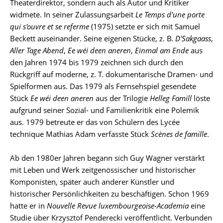
Theaterdirektor, sondern auch als Autor und Kritiker
widmete. In seiner Zulassungsarbeit
Le Temps d'une porte
qui s'ouvre et se referme
(1975) setzte er sich mit Samuel
Beckett auseinander. Seine eigenen Stücke, z. B.
D'Sakgaass
,
Aller Tage Abend
,
Ee wéi deen aneren
,
Einmal am Ende
aus
den Jahren 1974 bis 1979 zeichnen sich durch den
Rückgriff auf moderne, z. T. dokumentarische Dramen- und
Spielformen aus. Das 1979 als Fernsehspiel gesendete
Stück
Ee wéi deen aneren
aus der Trilogie
Helleg Famill
löste
aufgrund seiner Sozial- und Familienkritik eine Polemik
aus. 1979 betreute er das von Schülern des Lycée
technique Mathias Adam verfasste Stück
Scènes de famille
.
Ab den 1980er Jahren begann sich Guy Wagner verstärkt
mit Leben und Werk zeitgenössischer und historischer
Komponisten, später auch anderer Künstler und
historischer Persönlichkeiten zu beschäftigen. Schon 1969
hatte er in
Nouvelle Revue luxembourgeoise-Academia
eine
Studie über Krzysztof Penderecki veröffentlicht. Verbunden