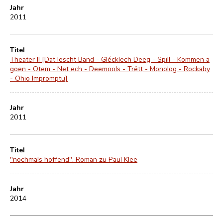
Jahr
2011
Titel
Theater II [Dat lescht Band - Glécklech Deeg - Spill - Kommen a
goen - Otem - Net ech - Deemools - Trëtt - Monolog - Rockaby
- Ohio Impromptu]
Jahr
2011
Titel
"nochmals hoffend". Roman zu Paul Klee
Jahr
2014