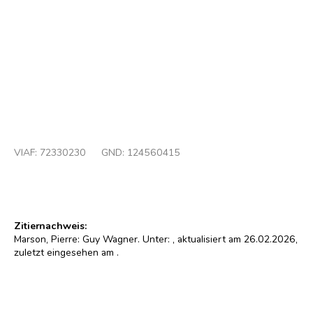
v.l.: Guy Wagner, Mikis Theodorakis, Ariel Parker
Foto : Wolfgang Osterheld (1982)
© Wolfgang Osterheld
VIAF:
72330230
GND:
124560415
Zitiernachweis:
Marson, Pierre: Guy Wagner. Unter:
, aktualisiert am 26.02.2026,
zuletzt eingesehen am
.