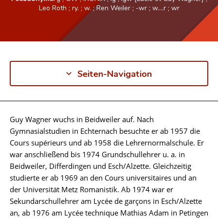
Leo Roth
;
ry.
;
w.
;
Ren Weiler
;
-wr
;
w....r
;
wr
Seiten-Navigation
Guy Wagner wuchs in Beidweiler auf. Nach
Biographie
Gymnasialstudien in Echternach besuchte er ab 1957 die
Cours supérieurs und ab 1958 die Lehrernormalschule. Er
war anschließend bis 1974 Grundschullehrer u. a. in
Beidweiler, Differdingen und Esch/Alzette. Gleichzeitig
studierte er ab 1969 an den Cours universitaires und an
der Universität Metz Romanistik. Ab 1974 war er
Sekundarschullehrer am Lycée de garçons in Esch/Alzette
an, ab 1976 am Lycée technique Mathias Adam in Petingen