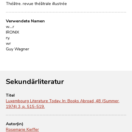
Théâtre. revue théâtrale illustrée
Verwendete Namen
w....r
IRONIX
ry.
wr
Guy Wagner
Sekundärliteratur
Titel
Luxembourg Literature Today. In: Books Abroad, 48 (Summer,
1974) 3, p. 515-519.
Autor(in)
Rosemarie Kieffer