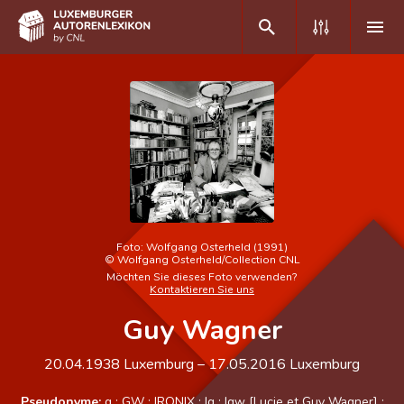
DE
FR
Home
Autor(inn)en A-Z
Erweiterte Suche
Foto:
Wolfgang Osterheld (1991)
©
Wolfgang Osterheld/Collection CNL
Häufige Fragen und Antworten
Möchten Sie dieses Foto verwenden?
Kontaktieren Sie uns
CNL
Guy Wagner
Forschungsgruppe
20.04.1938
Luxemburg
–
17.05.2016
Luxemburg
Kontakt
Pseudonyme:
g
;
GW
;
IRONIX
;
lg
;
lgw [Lucie et Guy Wagner]
;