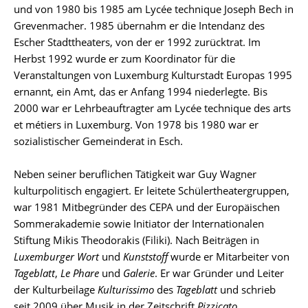
und von 1980 bis 1985 am Lycée technique Joseph Bech in
Grevenmacher. 1985 übernahm er die Intendanz des
Escher Stadttheaters, von der er 1992 zurücktrat. Im
Herbst 1992 wurde er zum Koordinator für die
Veranstaltungen von Luxemburg Kulturstadt Europas 1995
ernannt, ein Amt, das er Anfang 1994 niederlegte. Bis
2000 war er Lehrbeauftragter am Lycée technique des arts
et métiers in Luxemburg. Von 1978 bis 1980 war er
sozialistischer Gemeinderat in Esch.
Neben seiner beruflichen Tätigkeit war Guy Wagner
kulturpolitisch engagiert. Er leitete Schülertheatergruppen,
war 1981 Mitbegründer des CEPA und der Europäischen
Sommerakademie sowie Initiator der Internationalen
Stiftung Mikis Theodorakis (Filiki). Nach Beiträgen in
Luxemburger Wort
und
Kunststoff
wurde er Mitarbeiter von
Tageblatt
,
Le Phare
und
Galerie
. Er war Gründer und Leiter
der Kulturbeilage
Kulturissimo
des
Tageblatt
und schrieb
seit 2009 über Musik in der Zeitschrift
Pizzicato
.