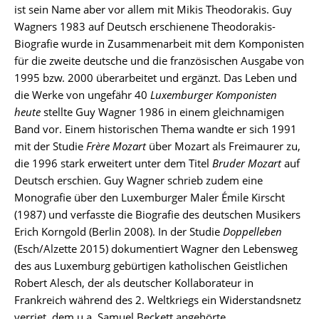
ist sein Name aber vor allem mit Mikis Theodorakis. Guy
Wagners 1983 auf Deutsch erschienene Theodorakis-
Biografie wurde in Zusammenarbeit mit dem Komponisten
für die zweite deutsche und die französischen Ausgabe von
1995 bzw. 2000 überarbeitet und ergänzt. Das Leben und
die Werke von ungefähr 40
Luxemburger Komponisten
heute
stellte Guy Wagner 1986 in einem gleichnamigen
Band vor. Einem historischen Thema wandte er sich 1991
mit der Studie
Frère Mozart
über Mozart als Freimaurer zu,
die 1996 stark erweitert unter dem Titel
Bruder Mozart
auf
Deutsch erschien. Guy Wagner schrieb zudem eine
Monografie über den Luxemburger Maler Émile Kirscht
(1987) und verfasste die Biografie des deutschen Musikers
Erich Korngold (Berlin 2008). In der Studie
Doppelleben
(Esch/Alzette 2015) dokumentiert Wagner den Lebensweg
des aus Luxemburg gebürtigen katholischen Geistlichen
Robert Alesch, der als deutscher Kollaborateur in
Frankreich während des 2. Weltkriegs ein Widerstandsnetz
verriet, dem u.a. Samuel Beckett angehörte.