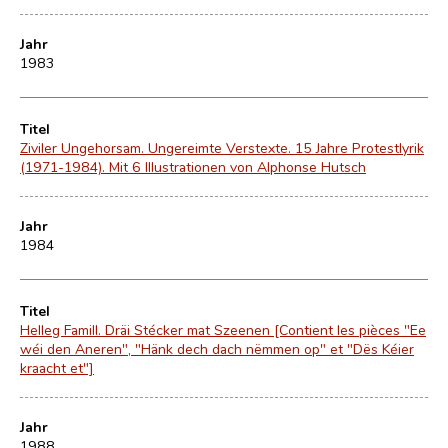
Jahr
1983
Titel
Ziviler Ungehorsam. Ungereimte Verstexte. 15 Jahre Protestlyrik
(1971-1984). Mit 6 Illustrationen von Alphonse Hutsch
Jahr
1984
Titel
Helleg Famill. Dräi Stécker mat Szeenen [Contient les pièces "Ee
wéi den Aneren", "Hänk dech dach nëmmen op" et "Dës Kéier
kraacht et"]
Jahr
1988