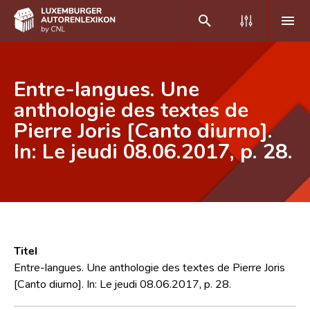
DE
FR
Entre-langues. Une
anthologie des textes de
Pierre Joris [Canto diurno].
Home
In: Le jeudi 08.06.2017, p. 28.
Autor(inn)en A-Z
Erweiterte Suche
Häufige Fragen und Antworten
CNL
Titel
Forschungsgruppe
Entre-langues. Une anthologie des textes de Pierre Joris
[Canto diurno]. In: Le jeudi 08.06.2017, p. 28.
Kontakt