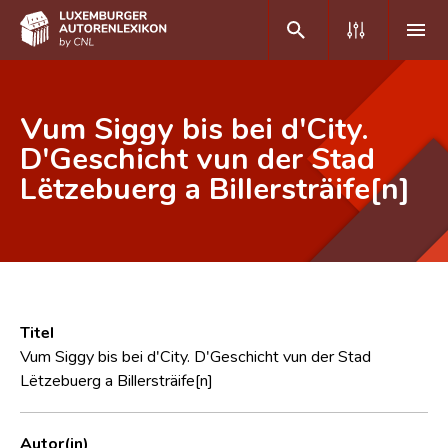
DE
FR
Vum Siggy bis bei d'City.
D'Geschicht vun der Stad
Lëtzebuerg a Billersträife[n]
Home
Autor(inn)en A-Z
Erweiterte Suche
Häufige Fragen und Antworten
Titel
CNL
Vum Siggy bis bei d'City. D'Geschicht vun der Stad
Lëtzebuerg a Billersträife[n]
Forschungsgruppe
Kontakt
Autor(in)