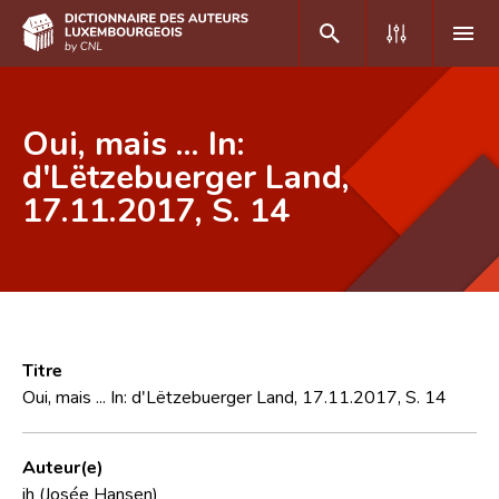
DE
FR
Oui, mais ... In:
d'Lëtzebuerger Land,
17.11.2017, S. 14
Accueil
Auteur(e)s A-Z
Recherche avancée
Foire aux questions
Titre
CNL
Oui, mais ... In: d'Lëtzebuerger Land, 17.11.2017, S. 14
Équipe scientifique
Auteur(e)
Contact
jh (Josée Hansen)