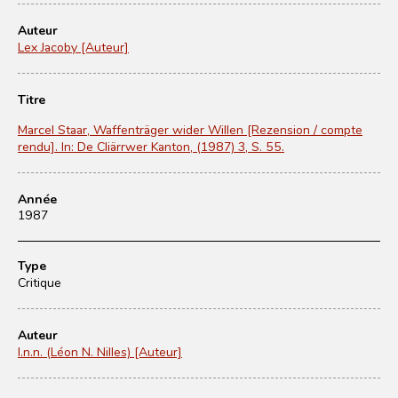
Auteur
Lex Jacoby [Auteur]
Titre
Marcel Staar, Waffenträger wider Willen [Rezension / compte
rendu]. In: De Cliärrwer Kanton, (1987) 3, S. 55.
Année
1987
Type
Critique
Auteur
l.n.n. (Léon N. Nilles) [Auteur]