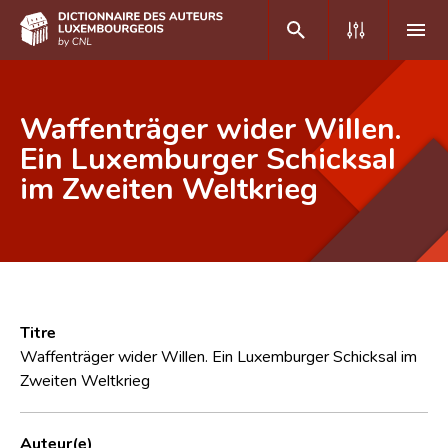
DE
FR
Waffenträger wider Willen.
Ein Luxemburger Schicksal
im Zweiten Weltkrieg
Accueil
Auteur(e)s A-Z
Recherche avancée
Foire aux questions
Titre
CNL
Waffenträger wider Willen. Ein Luxemburger Schicksal im
Zweiten Weltkrieg
Équipe scientifique
Contact
Auteur(e)