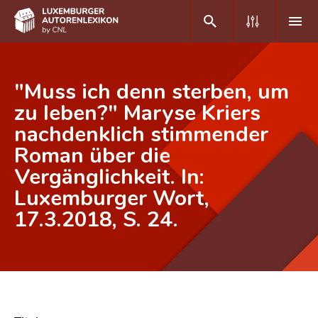
DE
FR
"Muss ich denn sterben, um
zu leben?" Maryse Kriers
nachdenklich stimmender
Home
Roman über die
Autor(inn)en A-Z
Vergänglichkeit. In:
Erweiterte Suche
Luxemburger Wort,
17.3.2018, S. 24.
Häufige Fragen und Antworten
CNL
Forschungsgruppe
Kontakt