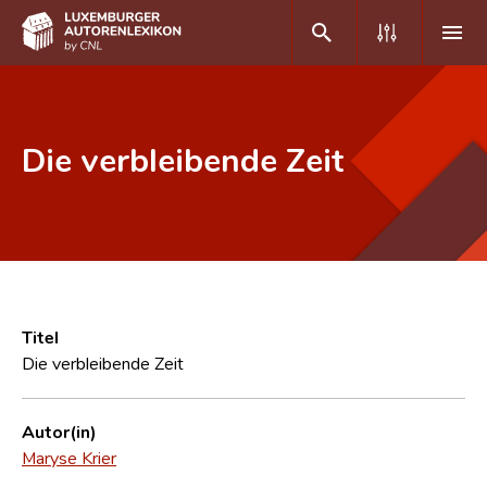
DE
FR
Die verbleibende Zeit
Home
Autor(inn)en A-Z
Erweiterte Suche
Häufige Fragen und Antworten
Titel
Die verbleibende Zeit
CNL
Forschungsgruppe
Autor(in)
Maryse Krier
Kontakt