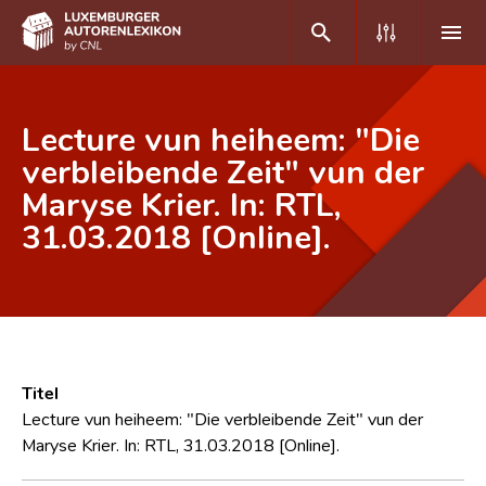
DE
FR
Lecture vun heiheem: "Die
verbleibende Zeit" vun der
Maryse Krier. In: RTL,
Home
31.03.2018 [Online].
Autor(inn)en A-Z
Erweiterte Suche
Häufige Fragen und Antworten
CNL
Titel
Forschungsgruppe
Lecture vun heiheem: "Die verbleibende Zeit" vun der
Maryse Krier. In: RTL, 31.03.2018 [Online].
Kontakt