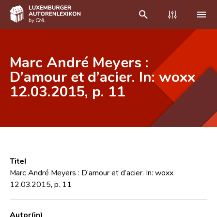
DE
FR
Marc André Meyers :
D’amour et d’acier. In: woxx
12.03.2015, p. 11
Home
Autor(inn)en A-Z
Erweiterte Suche
Häufige Fragen und Antworten
Titel
CNL
Marc André Meyers : D’amour et d’acier. In: woxx
12.03.2015, p. 11
Forschungsgruppe
Kontakt
Autor(in)