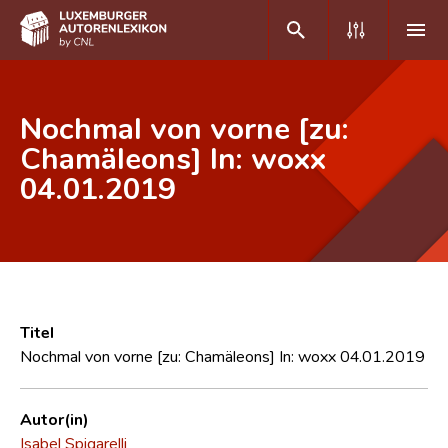
DE
FR
Nochmal von vorne [zu:
Chamäleons] In: woxx
04.01.2019
Home
Autor(inn)en A-Z
Erweiterte Suche
Häufige Fragen und Antworten
Titel
CNL
Nochmal von vorne [zu: Chamäleons] In: woxx 04.01.2019
Forschungsgruppe
Autor(in)
Kontakt
Isabel Spigarelli