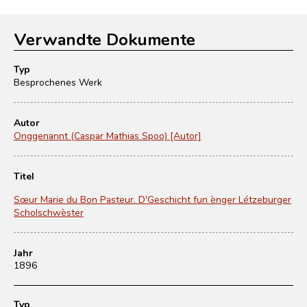
Verwandte Dokumente
Typ
Besprochenes Werk
Autor
Onggenannt (Caspar Mathias Spoo) [Autor]
Titel
Sœur Marie du Bon Pasteur. D'Geschicht fun ènger Létzeburger
Scholschwèster
Jahr
1896
Typ