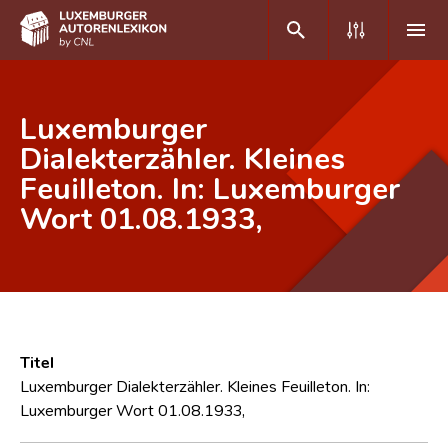
DE
FR
Luxemburger
Dialekterzähler. Kleines
Feuilleton. In: Luxemburger
Home
Wort 01.08.1933,
Autor(inn)en A-Z
Erweiterte Suche
Häufige Fragen und Antworten
CNL
Titel
Forschungsgruppe
Luxemburger Dialekterzähler. Kleines Feuilleton. In:
Luxemburger Wort 01.08.1933,
Kontakt