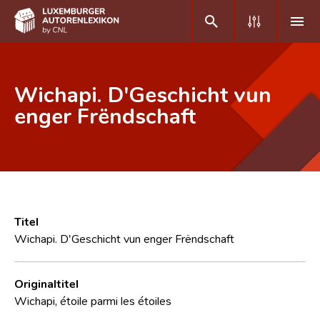
DE
FR
Wichapi. D'Geschicht vun
enger Frëndschaft
Home
Autor(inn)en A-Z
Erweiterte Suche
Häufige Fragen und Antworten
Titel
Wichapi. D'Geschicht vun enger Frëndschaft
CNL
Forschungsgruppe
Originaltitel
Wichapi, étoile parmi les étoiles
Kontakt