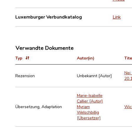
Luxemburger Verbundkatalog
Link
Verwandte Dokumente
Typ
Autor(in)
Tite
Nei 
Rezension
Unbekannt [Autor]
20.1
Marie-Isabelle
Callier [Autor]
Übersetzung, Adaptation
Myriam
Wic
Welschbillig
[Übersetzer]