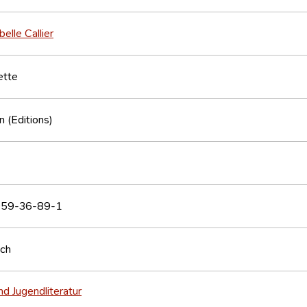
elle Callier
ette
 (Editions)
59-36-89-1
sch
nd Jugendliteratur