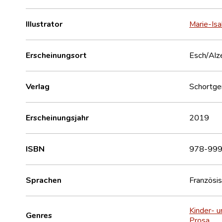
Illustrator
Marie-Isab
Erscheinungsort
Esch/Alz
Verlag
Schortgen
Erscheinungsjahr
2019
ISBN
978-999
Sprachen
Französi
Kinder- u
Genres
Prosa