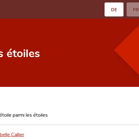
DE
FR
s étoiles
étoile parmi les étoiles
elle Callier