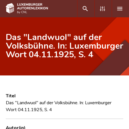
DE
FR
Das "Landwuol" auf der
Volksbühne. In: Luxemburger
Wort 04.11.1925, S. 4
Home
Autor(inn)en A-Z
Erweiterte Suche
Häufige Fragen und Antworten
Titel
CNL
Das "Landwuol" auf der Volksbühne. In: Luxemburger
Wort 04.11.1925, S. 4
Forschungsgruppe
Kontakt
Autor(in)