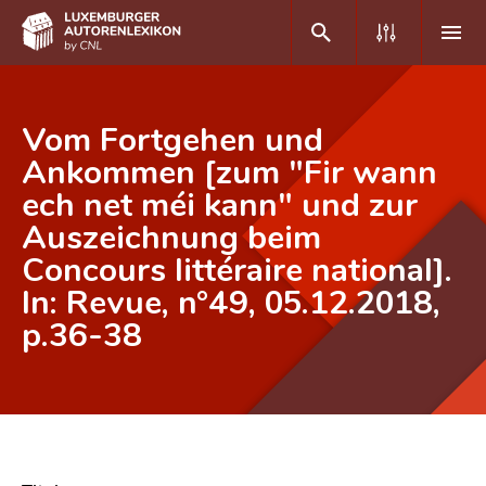
DE
FR
Vom Fortgehen und
Ankommen [zum "Fir wann
ech net méi kann" und zur
Home
Auszeichnung beim
Autor(inn)en A-Z
Concours littéraire national].
Erweiterte Suche
In: Revue, n°49, 05.12.2018,
p.36-38
Häufige Fragen und Antworten
CNL
Forschungsgruppe
Kontakt