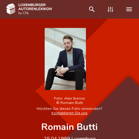
DE
FR
Home
Autor(inn)en A-Z
Erweiterte Suche
Häufige Fragen und Antworten
Foto:
Alex Iberico
©
Romain Butti
CNL
Möchten Sie dieses Foto verwenden?
Kontaktieren Sie uns
Forschungsgruppe
Romain Butti
Kontakt
25.04.1989
Luxemburg