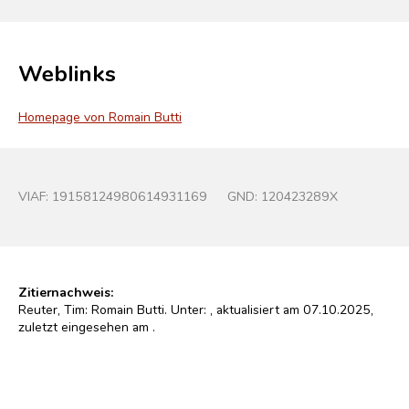
Weblinks
Homepage von Romain Butti
VIAF:
19158124980614931169
GND:
120423289X
Zitiernachweis:
Reuter, Tim: Romain Butti. Unter:
, aktualisiert am 07.10.2025,
zuletzt eingesehen am
.