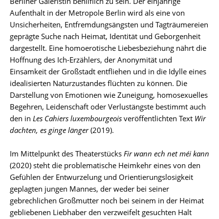
Berliner Galeristin behilflich zu sein. Der einjährige
Aufenthalt in der Metropole Berlin wird als eine von
Unsicherheiten, Entfremdungsängsten und Tagträumereien
geprägte Suche nach Heimat, Identität und Geborgenheit
dargestellt. Eine homoerotische Liebesbeziehung nährt die
Hoffnung des Ich-Erzählers, der Anonymität und
Einsamkeit der Großstadt entfliehen und in die Idylle eines
idealisierten Naturzustandes flüchten zu können. Die
Darstellung von Emotionen wie Zuneigung, homosexuelles
Begehren, Leidenschaft oder Verlustängste bestimmt auch
den in
Les Cahiers luxembourgeois
veröffentlichten Text
Wir
dachten, es ginge länger
(2019).
Im Mittelpunkt des Theaterstücks
Fir wann ech net méi kann
(2020) steht die problematische Heimkehr eines von den
Gefühlen der Entwurzelung und Orientierungslosigkeit
geplagten jungen Mannes, der weder bei seiner
gebrechlichen Großmutter noch bei seinem in der Heimat
gebliebenen Liebhaber den verzweifelt gesuchten Halt