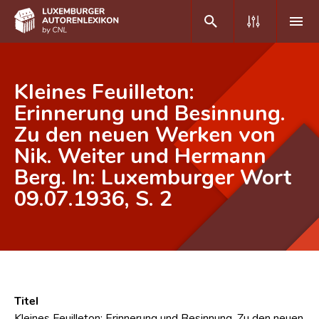
DE
FR
Kleines Feuilleton:
Erinnerung und Besinnung.
Zu den neuen Werken von
Home
Nik. Weiter und Hermann
Autor(inn)en A-Z
Berg. In: Luxemburger Wort
Erweiterte Suche
09.07.1936, S. 2
Häufige Fragen und Antworten
CNL
Forschungsgruppe
Titel
Kontakt
Kleines Feuilleton: Erinnerung und Besinnung. Zu den neuen